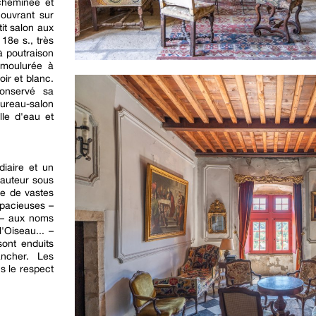
cheminée et
 ouvrant sur
it salon aux
 18e s., très
à poutraison
 moulurée à
ir et blanc.
onservé sa
ureau-salon
lle d'eau et
diaire et un
hauteur sous
te de vastes
pacieuses –
 – aux noms
'Oiseau... –
sont enduits
ncher. Les
s le respect