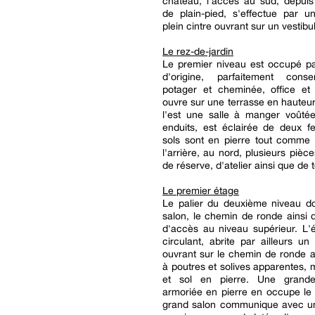
château, l'accès au sud, depuis
de plain-pied, s'effectue par u
plein cintre ouvrant sur un vestibu
Le rez-de-jardin
Le premier niveau est occupé pa
d'origine, parfaitement cons
potager et cheminée, office et 
ouvre sur une terrasse en hauteur
l'est une salle à manger voûté
enduits, est éclairée de deux f
sols sont en pierre tout comme l
l'arrière, au nord, plusieurs pièce
de réserve, d'atelier ainsi que de t
Le premier étage
Le palier du deuxième niveau d
salon, le chemin de ronde ainsi q
d'accès au niveau supérieur. L'
circulant, abrite par ailleurs un
ouvrant sur le chemin de ronde 
à poutres et solives apparentes, 
et sol en pierre. Une grand
armoriée en pierre en occupe le
grand salon communique avec 