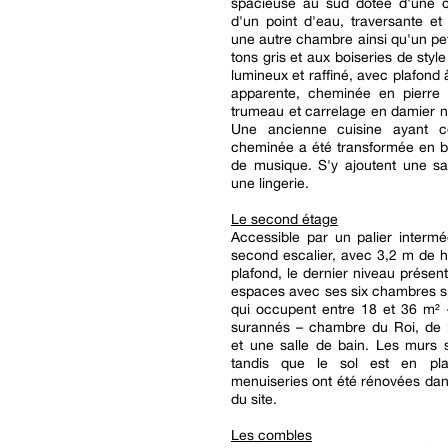
spacieuse au sud dotée d'une 
d'un point d'eau, traversante et
une autre chambre ainsi qu'un pet
tons gris et aux boiseries de style
lumineux et raffiné, avec plafond 
apparente, cheminée en pierre
trumeau et carrelage en damier no
Une ancienne cuisine ayant c
cheminée a été transformée en b
de musique. S'y ajoutent une sa
une lingerie.
Le second étage
Accessible par un palier intermé
second escalier, avec 3,2 m de 
plafond, le dernier niveau présen
espaces avec ses six chambres s
qui occupent entre 18 et 36 m²
surannés – chambre du Roi, de l
et une salle de bain. Les murs 
tandis que le sol est en pla
menuiseries ont été rénovées dan
du site.
Les combles