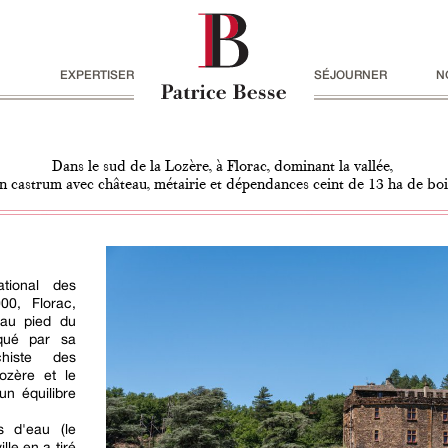
EXPERTISER
SÉJOURNER
N
Dans le sud de la Lozère, à Florac, dominant la vallée,
n castrum avec château, métairie et dépendances ceint de 13 ha de boi
tional des
0, Florac,
 au pied du
qué par sa
chiste des
ozère et le
un équilibre
s d'eau (le
lle en a tiré