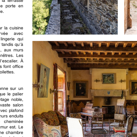
 la terrasse
ne porte en
le.
r la cuisine
ervée avec
lingerie qui
 tandis qu'à
e, aux murs
enêtres. Les
'escalier. À
s font office
oilettes.
onne sur un
ue le palier
étage noble,
 vaste salon
avec plafond
murs enduits
e cheminée
 mur est. Le
une chambre