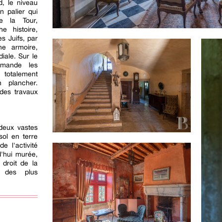
d, le niveau
n palier qui
e la Tour,
e histoire,
s Juifs, par
ne armoire,
ale. Sur le
mmande les
totalement
 plancher.
 des travaux
 deux vastes
sol en terre
e l'activité
d'hui murée,
droit de la
l des plus