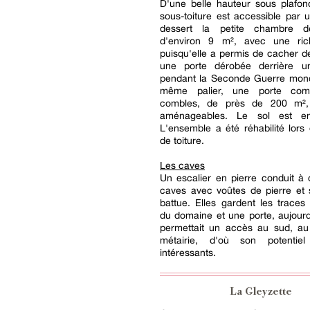
D'une belle hauteur sous plafon
sous-toiture est accessible par u
dessert la petite chambre d
d'environ 9 m², avec une rich
puisqu'elle a permis de cacher de
une porte dérobée derrière u
pendant la Seconde Guerre mondi
même palier, une porte co
combles, de près de 200 m², 
aménageables. Le sol est en
L'ensemble a été réhabilité lors
de toiture.
Les caves
Un escalier en pierre conduit à
caves avec voûtes de pierre et 
battue. Elles gardent les traces d
du domaine et une porte, aujour
permettait un accès au sud, au 
métairie, d'où son potentie
intéressants.
La Gleyzette