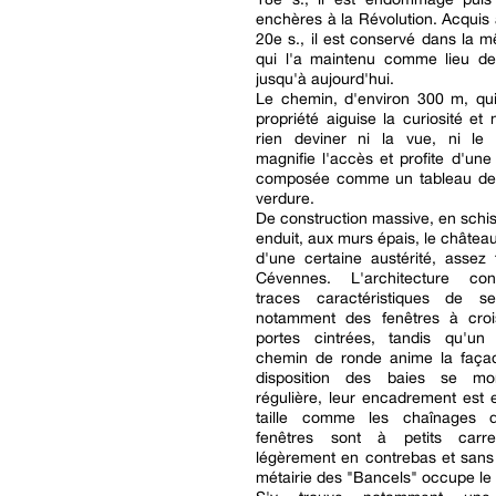
enchères à la Révolution. Acquis
20e s., il est conservé dans la m
qui l'a maintenu comme lieu de 
jusqu'à aujourd'hui.
Le chemin, d'environ 300 m, qu
propriété aiguise la curiosité et 
rien deviner ni la vue, ni le p
magnifie l'accès et profite d'une
composée comme un tableau de r
verdure.
De construction massive, en schis
enduit, aux murs épais, le château
d'une certaine austérité, assez
Cévennes. L'architecture co
traces caractéristiques de se
notamment des fenêtres à cro
portes cintrées, tandis qu'un
chemin de ronde anime la faça
disposition des baies se mo
régulière, leur encadrement est 
taille comme les chaînages d
fenêtres sont à petits carre
légèrement en contrebas et sans v
métairie des "Bancels" occupe le