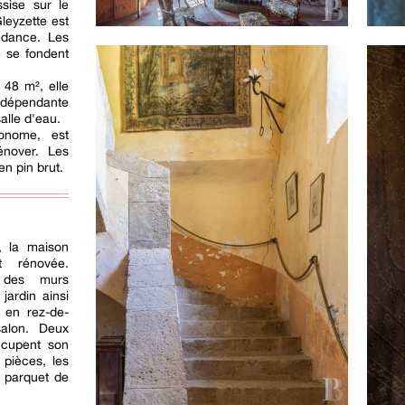
sise sur le
leyzette est
endance. Les
e se fondent
 48 m², elle
ndépendante
alle d'eau.
onome, est
énover. Les
n pin brut.
r, la maison
t rénovée.
e des murs
jardin ainsi
 en rez-de-
salon. Deux
ccupent son
 pièces, les
n parquet de