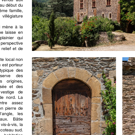
 au début du
ême famille,
villégiature
i mène à la
ne laisse en
lainier qui
 perspective
elief et de
te local non
 est porteur
 typique des
nserve des
s origines,
isée et des
 vestige de
de nord. La
ntre assez
en pierre de
'angle, les
aux. Bâtie
is-à-vis, la
 coteau sud.