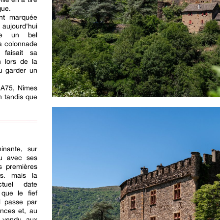
que.
nt marquée
aujourd'hui
rve un bel
 à colonnade
 faisait sa
n lors de la
u garder un
l'A75, Nîmes
h tandis que
inante, sur
au avec ses
s premières
s. mais la
ctuel date
que le fief
l passe par
ances et, au
s vendu aux