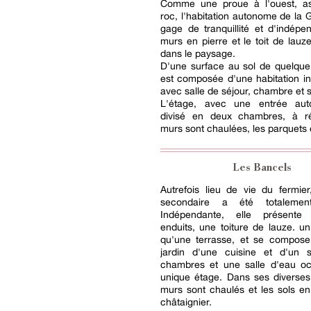
Comme une proue à l'ouest, as
roc, l'habitation autonome de la G
gage de tranquillité et d'indép
murs en pierre et le toit de lauz
dans le paysage.
D'une surface au sol de quelque
est composée d'une habitation i
avec salle de séjour, chambre et s
L'étage, avec une entrée aut
divisé en deux chambres, à r
murs sont chaulées, les parquets e
Les Bancels
Autrefois lieu de vie du fermie
secondaire a été totalemen
Indépendante, elle présent
enduits, une toiture de lauze. un 
qu'une terrasse, et se compose
jardin d'une cuisine et d'un 
chambres et une salle d'eau o
unique étage. Dans ses diverses
murs sont chaulés et les sols e
châtaignier.