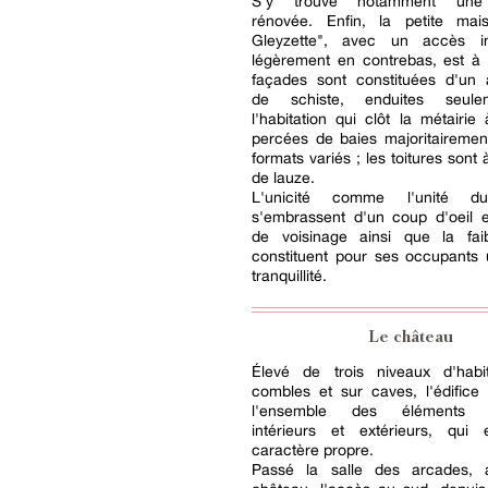
S'y trouve notamment une 
rénovée. Enfin, la petite ma
Gleyzette", avec un accès in
légèrement en contrebas, est à 
façades sont constituées d'un a
de schiste, enduites seul
l'habitation qui clôt la métairie 
percées de baies majoritairemen
formats variés ; les toitures sont
de lauze.
L'unicité comme l'unité d
s'embrassent d'un coup d'oeil e
de voisinage ainsi que la faibl
constituent pour ses occupants
tranquillité.
Le château
Élevé de trois niveaux d'habi
combles et sur caves, l'édifice
l'ensemble des éléments hi
intérieurs et extérieurs, qui
caractère propre.
Passé la salle des arcades, 