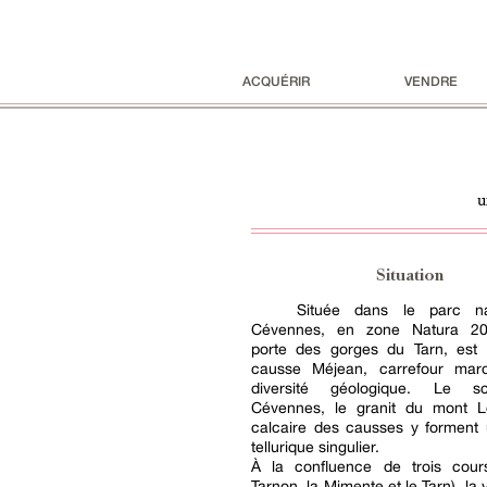
ACQUÉRIR
VENDRE
u
Situation
Située dans le parc na
Cévennes, en zone Natura 200
porte des gorges du Tarn, est
causse Méjean, carrefour mar
diversité géologique. Le s
Cévennes, le granit du mont L
calcaire des causses y forment 
tellurique singulier.
À la confluence de trois cour
Tarnon, la Mimente et le Tarn), la vi