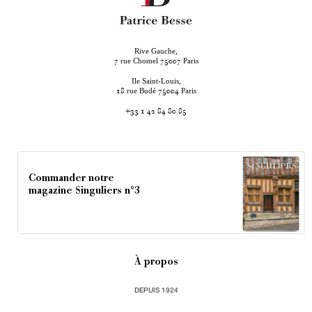
Rive Gauche,
rue Chomel
Paris
7
75007
Ile Saint-Louis,
rue Budé
Paris
18
75004
+33 1 42 84 80 85
Commander notre
magazine Singuliers n°3
À propos
DEPUIS 1924