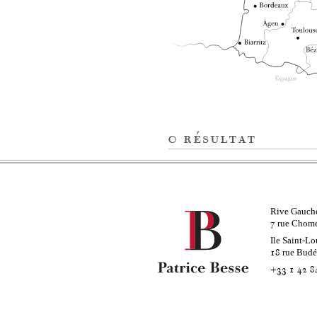
0
résultat
Rive Gauch
rue Chom
7
Ile Saint-Lo
rue Bud
18
+33 1 42 8