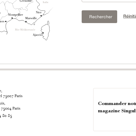
Réiniti
Rechercher
e,
el
Paris
75007
uis,
Commander not
é
Paris
75004
magazine Singul
4 80 85