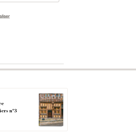
aliser
re
iers n°3