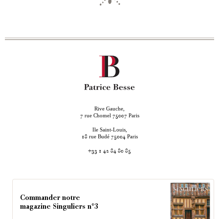
Rive Gauche,
rue Chomel
Paris
7
75007
Ile Saint-Louis,
rue Budé
Paris
18
75004
+33 1 42 84 80 85
Commander notre
magazine Singuliers n°3