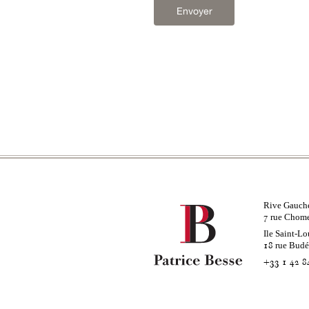
Envoyer
Rive Gauch
rue Chom
7
Ile Saint-Lo
rue Bud
18
+33 1 42 8