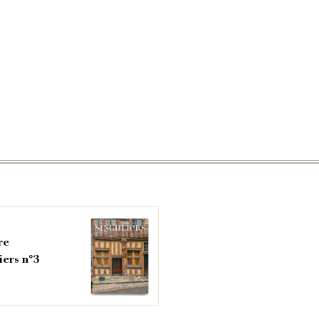
re
iers n°3