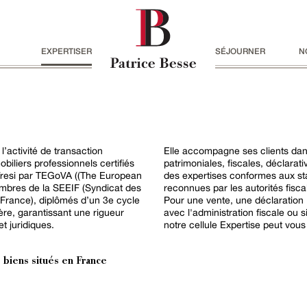
EXPERTISER
SÉJOURNER
N
 l’activité de transaction
Elle accompagne ses clients dan
biliers professionnels certifiés
patrimoniales, fiscales, déclarati
resi par TEGoVA ((The European
des expertises conformes aux st
embres de la SEEIF (Syndicat des
reconnues par les autorités fiscal
 France), diplômés d’un 3e cycle
Pour une vente, une déclaration IF
ère, garantissant une rigueur
avec l'administration fiscale ou 
t juridiques.
notre cellule Expertise peut vous 
 biens situés en France