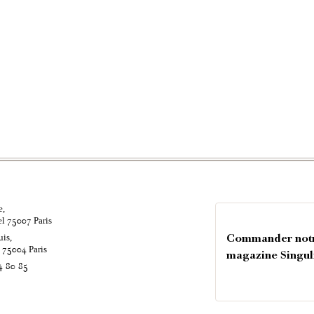
e,
el
Paris
75007
uis,
Commander not
é
Paris
75004
magazine Singul
4 80 85