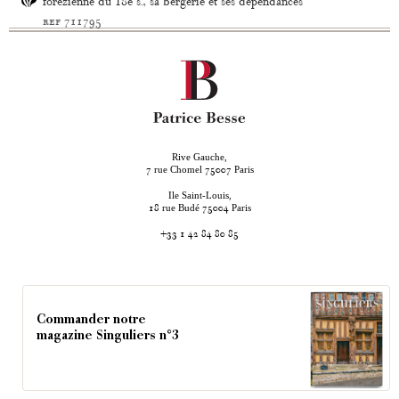
forézienne du 18e s., sa bergerie et ses dépendances
ref 711795
Rive Gauche,
rue Chomel
Paris
7
75007
Ile Saint-Louis,
rue Budé
Paris
18
75004
+33 1 42 84 80 85
Commander notre
magazine Singuliers n°3