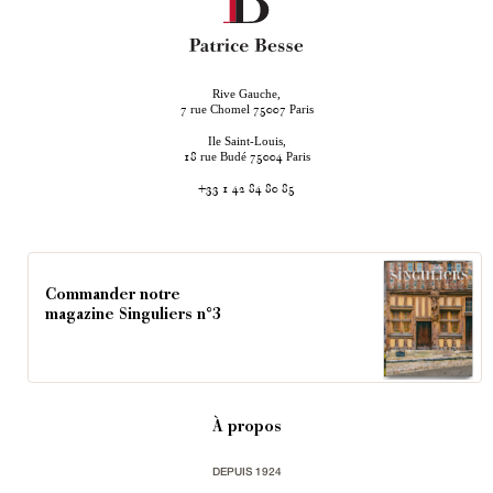
Rive Gauche,
rue Chomel
Paris
7
75007
Ile Saint-Louis,
rue Budé
Paris
18
75004
+33 1 42 84 80 85
Commander notre
magazine Singuliers n°3
À propos
DEPUIS 1924