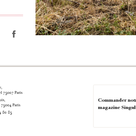
e,
el
Paris
75007
uis,
Commander not
é
Paris
75004
magazine Singul
4 80 85