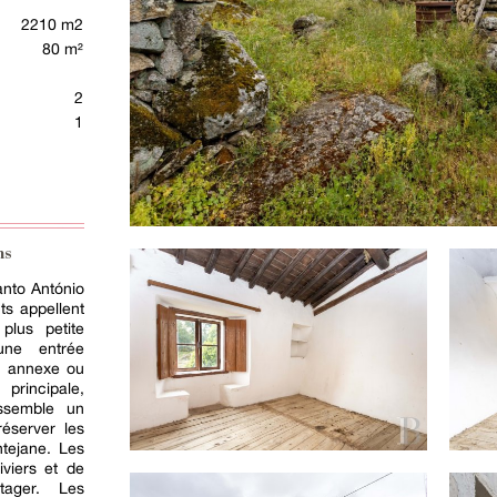
2210 m2
80 m²
2
1
ns
nto António
ts appellent
plus petite
une entrée
r, annexe ou
rincipale,
assemble un
éserver les
ntejane. Les
iviers et de
tager. Les