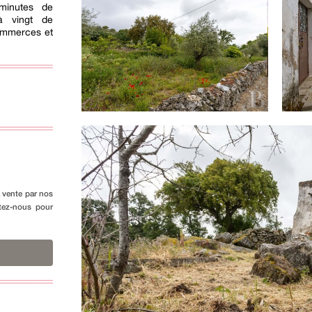
minutes de
à vingt de
commerces et
a vente par nos
ctez-nous pour