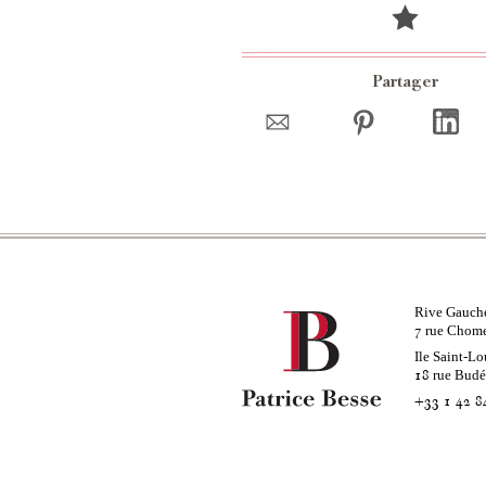
Partager
Rive Gauch
rue Chom
7
Ile Saint-Lo
rue Bud
18
+33 1 42 8