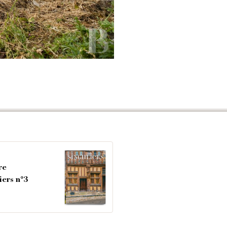
re
iers n°3