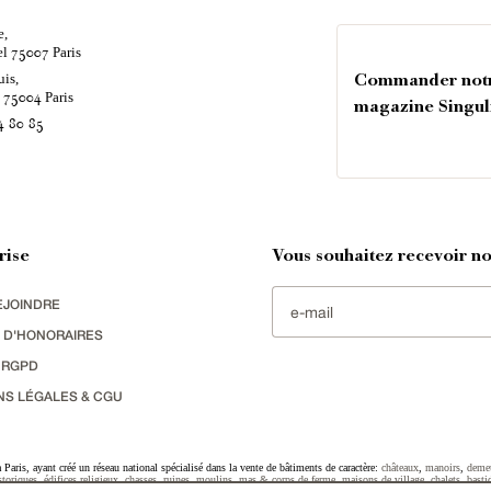
e,
el
Paris
75007
uis,
Commander not
é
Paris
75004
magazine Singul
4 80 85
rise
Vous souhaitez recevoir nos
EJOINDRE
 D'HONORAIRES
 RGPD
NS LÉGALES & CGU
Paris, ayant créé un réseau national spécialisé dans la vente de bâtiments de caractère:
châteaux
,
manoirs
,
deme
toriques
,
édifices religieux
,
chasses
,
ruines
,
moulins
,
mas & corps de ferme
,
maisons de village
,
chalets
,
basti