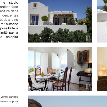
 le studio
lantées face
lecture dans
x descentes
oudi, à cinq
 m² autorise
possibilité à
limité par la
la caldeira
a vente par nos
ctez-nous pour