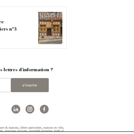
re
iers n°3
 lettres d'information ?
s'inscrire
ures & maisons
,
hôtels particuliers
,
maisons en ville
,
des
,
domaines viticoles
,
propriétés équestres
,
forêts et