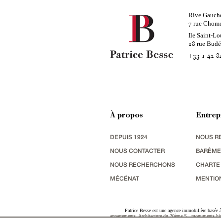
Rive Gauch
rue Chom
7
Ile Saint-Lo
rue Bud
18
+33 1 42 8
À propos
Entrep
DEPUIS 1924
NOUS R
NOUS CONTACTER
BARÈME
NOUS RECHERCHONS
CHARTE
MÉCÉNAT
MENTIO
Patrice Besse est une agence immobilière basée à 
appartements
,
Architecture du 20ème S.
,
monuments his