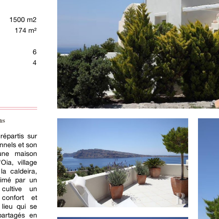
1500 m2
174 m²
6
4
ns
épartis sur
onnels et son
 une maison
Oia, village
la caldeira,
nimé par un
 cultive un
 confort et
 lieu qui se
partagés en