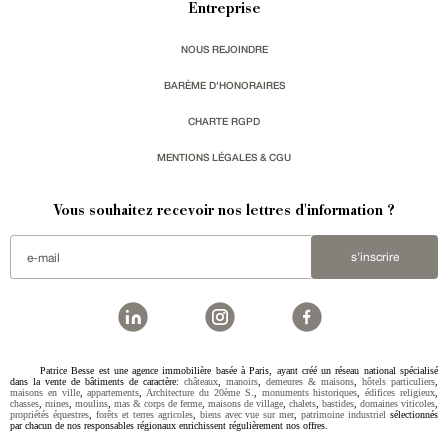
Entreprise
NOUS REJOINDRE
BARÈME D'HONORAIRES
CHARTE RGPD
MENTIONS LÉGALES & CGU
Vous souhaitez recevoir nos lettres d'information ?
s'inscrire
Patrice Besse est une agence immobilière basée à Paris, ayant créé un réseau national spécialisé
dans la vente de bâtiments de caractère:
châteaux
,
manoirs
,
demeures & maisons
,
hôtels particuliers
,
maisons en ville
,
appartements
,
Architecture du 20ème S.
,
monuments historiques
,
édifices religieux
,
chasses
,
ruines
,
moulins
,
mas & corps de ferme
,
maisons de village
,
chalets
,
bastides
,
domaines viticoles
,
propriétés équestres
,
forêts et terres agricoles
,
biens avec vue sur mer
,
patrimoine industriel
sélectionnés
par chacun de nos responsables régionaux enrichissent régulièrement nos offres.