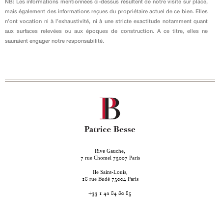
NB: Les informations mentionnées ci-dessus résultent de notre visite sur place,
mais également des informations reçues du propriétaire actuel de ce bien. Elles
n’ont vocation ni à l’exhaustivité, ni à une stricte exactitude notamment quant
aux surfaces relevées ou aux époques de construction. A ce titre, elles ne
sauraient engager notre responsabilité.
Rive Gauche,
rue Chomel
Paris
7
75007
Ile Saint-Louis,
rue Budé
Paris
18
75004
+33 1 42 84 80 85