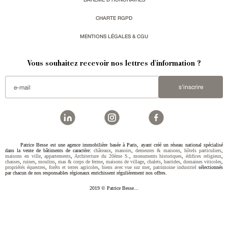
CHARTE RGPD
MENTIONS LÉGALES & CGU
Vous souhaitez recevoir nos lettres d'information ?
s'inscrire
Patrice Besse est une agence immobilière basée à Paris, ayant créé un réseau national spécialisé
dans la vente de bâtiments de caractère:
châteaux
,
manoirs
,
demeures & maisons
,
hôtels particuliers
,
maisons en ville
,
appartements
,
Architecture du 20ème S.
,
monuments historiques
,
édifices religieux
,
chasses
,
ruines
,
moulins
,
mas & corps de ferme
,
maisons de village
,
chalets
,
bastides
,
domaines viticoles
,
propriétés équestres
,
forêts et terres agricoles
,
biens avec vue sur mer
,
patrimoine industriel
sélectionnés
par chacun de nos responsables régionaux enrichissent régulièrement nos offres.
2019 © Patrice Besse...