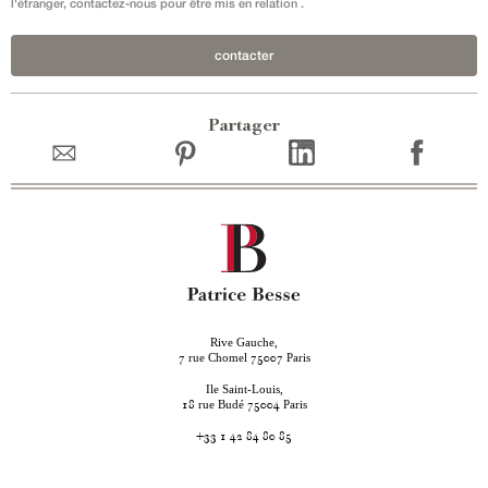
l'étranger, contactez-nous pour être mis en relation .
contacter
Partager
Rive Gauche,
rue Chomel
Paris
7
75007
Ile Saint-Louis,
rue Budé
Paris
18
75004
+33 1 42 84 80 85