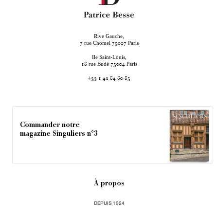
Rive Gauche,
rue Chomel
Paris
7
75007
Ile Saint-Louis,
rue Budé
Paris
18
75004
+33 1 42 84 80 85
Commander notre
magazine Singuliers n°3
À propos
DEPUIS 1924