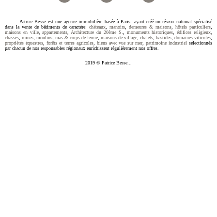
Patrice Besse est une agence immobilière basée à Paris, ayant créé un réseau national spécialisé
dans la vente de bâtiments de caractère:
châteaux
,
manoirs
,
demeures & maisons
,
hôtels particuliers
,
maisons en ville
,
appartements
,
Architecture du 20ème S.
,
monuments historiques
,
édifices religieux
,
chasses
,
ruines
,
moulins
,
mas & corps de ferme
,
maisons de village
,
chalets
,
bastides
,
domaines viticoles
,
propriétés équestres
,
forêts et terres agricoles
,
biens avec vue sur mer
,
patrimoine industriel
sélectionnés
par chacun de nos responsables régionaux enrichissent régulièrement nos offres.
2019 © Patrice Besse...