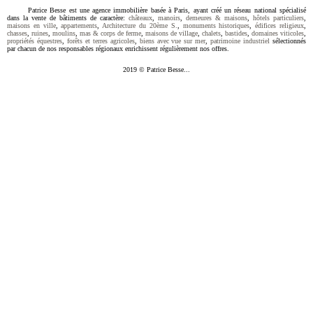
Patrice Besse est une agence immobilière basée à Paris, ayant créé un réseau national spécialisé
dans la vente de bâtiments de caractère:
châteaux
,
manoirs
,
demeures & maisons
,
hôtels particuliers
,
maisons en ville
,
appartements
,
Architecture du 20ème S.
,
monuments historiques
,
édifices religieux
,
chasses
,
ruines
,
moulins
,
mas & corps de ferme
,
maisons de village
,
chalets
,
bastides
,
domaines viticoles
,
propriétés équestres
,
forêts et terres agricoles
,
biens avec vue sur mer
,
patrimoine industriel
sélectionnés
par chacun de nos responsables régionaux enrichissent régulièrement nos offres.
2019 © Patrice Besse...