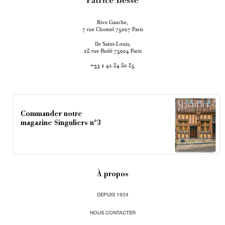
Rive Gauche,
rue Chomel
Paris
7
75007
Ile Saint-Louis,
rue Budé
Paris
18
75004
+33 1 42 84 80 85
Commander notre
magazine Singuliers n°3
À propos
DEPUIS 1924
NOUS CONTACTER