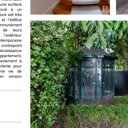
 une surface
socié à un
ture est très
et l'édifice
mmunément
 de leurs
l'extérieur
ontemporaine
 contrepoint
Renaissance
ppartement,
isolement à
ortante pour
 Une vie de
n version