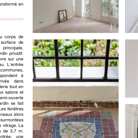
ransformé en
du corps de
 surface de
rincipale,
din privatif.
uvre sur une
au. L'entrée
es communes,
espondent à
rrivée dans
erie tout en
ux salons et
semi-ouverte
rdin se fait
 Les fenêtres
meneaux alors
 surmontées
e vitrage. La
ès de 3,7 m.
entrée, une