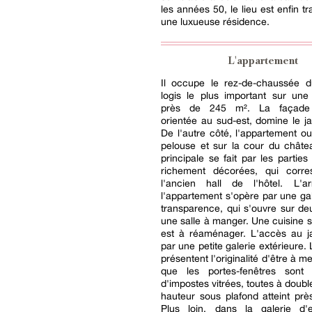
les années 50, le lieu est enfin t
une luxueuse résidence.
L'appartement
Il occupe le rez-de-chaussée 
logis le plus important sur une
près de 245 m². La façade p
orientée au sud-est, domine le jar
De l'autre côté, l'appartement o
pelouse et sur la cour du châte
principale se fait par les parti
richement décorées, qui corr
l'ancien hall de l'hôtel. L'a
l'appartement s'opère par une gal
transparence, qui s'ouvre sur de
une salle à manger. Une cuisine 
est à réaménager. L'accès au ja
par une petite galerie extérieure.
présentent l'originalité d'être à 
que les portes-fenêtres sont
d'impostes vitrées, toutes à doubl
hauteur sous plafond atteint pr
Plus loin, dans la galerie d'