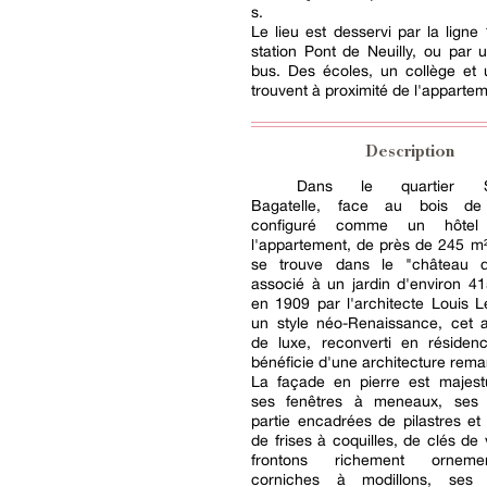
s.
Le lieu est desservi par la ligne
station Pont de Neuilly, ou par 
bus. Des écoles, un collège et 
trouvent à proximité de l'appartem
Description
Dans le quartier Sa
Bagatelle, face au bois de
configuré comme un hôtel pa
l'appartement, de près de 245 m²
se trouve dans le "château d
associé à un jardin d'environ 41
en 1909 par l'architecte Louis 
un style néo-Renaissance, cet a
de luxe, reconverti en réside
bénéficie d'une architecture rema
La façade en pierre est majes
ses fenêtres à meneaux, ses 
partie encadrées de pilastres e
de frises à coquilles, de clés de
frontons richement orneme
corniches à modillons, ses 