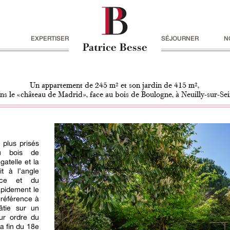
EXPERTISER
SÉJOURNER
N
Un appartement de 245 m² et son jardin de 415 m²,
ns le «château de Madrid», face au bois de Boulogne, à Neuilly-sur-Se
 plus prisés
au bois de
atelle et la
it à l’angle
lace et du
pidement le
référence à
âtie sur un
ur ordre du
la fin du 18e