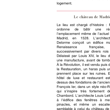
logement.
Le château de Madri
Le lieu est chargé d'histoire : 
ordonne de bâtir une ré
l'emplacement même de l'actuel
Madrid, en 1528. L'architect
Delorme conçoit un édifice m
Renaissance française
successivement par divers rois
Délaissé par Louis XIV, le lieu d
une manufacture, avant de tombe
À la Révolution, il est vendu puis
la Restauration, un haras puis u
prennent place sur les ruines. 
hôtel de luxe et restaurant es
dessus des fondations de l'ancie
François Ier, dans un style néo-
qui s'inspire très fortement 
Chambord. L'architecte Louis Lef
à l'édifice des fenêtres à m
pinacles, et même un escalier
semblable à celui du château de