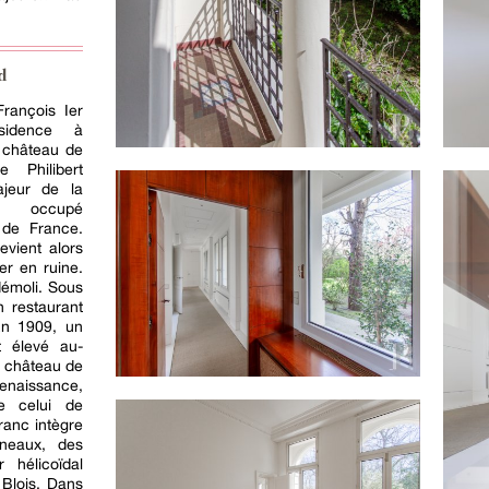
d
François Ier
sidence à
 château de
e Philibert
ajeur de la
, occupé
 de France.
evient alors
r en ruine.
 démoli. Sous
n restaurant
En 1909, un
t élevé au-
n château de
Renaissance,
de celui de
ranc intègre
eneaux, des
 hélicoïdal
 Blois. Dans