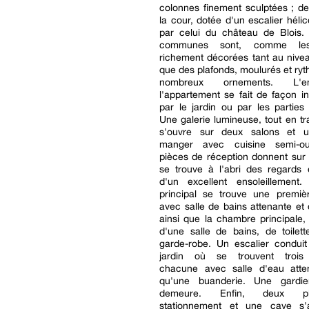
colonnes finement sculptées ; 
la cour, dotée d'un escalier hélic
par celui du château de Blois. 
communes sont, comme les
richement décorées tant au nive
que des plafonds, moulurés et ry
nombreux ornements. L'
l'appartement se fait de façon 
par le jardin ou par les partie
Une galerie lumineuse, tout en t
s'ouvre sur deux salons et u
manger avec cuisine semi-ou
pièces de réception donnent sur l
se trouve à l'abri des regards 
d'un excellent ensoleillement
principal se trouve une premi
avec salle de bains attenante et d
ainsi que la chambre principale,
d'une salle de bains, de toilet
garde-robe. Un escalier conduit
jardin où se trouvent trois
chacune avec salle d'eau atten
qu'une buanderie. Une gardi
demeure. Enfin, deux p
stationnement et une cave s'