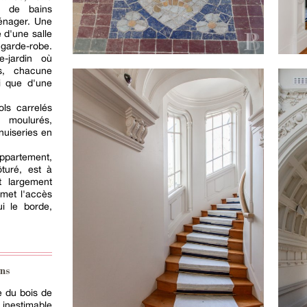
e de bains
ménager. Une
 d'une salle
 garde-robe.
e-jardin où
s, chacune
si que d'une
ls carrelés
 moulurés,
nuiseries en
appartement,
ôturé, est à
t largement
rmet l'accès
i le borde,
ns
e du bois de
 inestimable