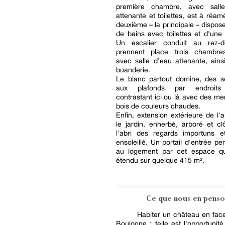
première chambre, avec sall
attenante et toilettes, est à réa
deuxième – la principale – dispose
de bains avec toilettes et d'une
Un escalier conduit au rez-d
prennent place trois chambre
avec salle d'eau attenante, ain
buanderie.
Le blanc partout domine, des so
aux plafonds par endroits
contrastant ici ou là avec des me
bois de couleurs chaudes.
Enfin, extension extérieure de l'
le jardin, enherbé, arboré et cl
l'abri des regards importuns e
ensoleillé. Un portail d'entrée pe
au logement par cet espace qu
étendu sur quelque 415 m².
Ce que nous en penso
Habiter un château en fac
Boulogne : telle est l'opportunité