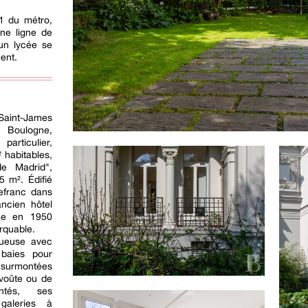
 1 du métro,
une ligne de
un lycée se
ent.
int-James
 Boulogne,
rticulier,
 habitables,
e Madrid",
5 m². Édifié
Lefranc dans
ncien hôtel
nce en 1950
rquable.
tueuse avec
baies pour
t surmontées
 voûte ou de
ntés, ses
galeries à