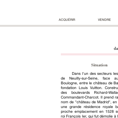
ACQUÉRIR
VENDRE
da
Situation
Dans l'un des secteurs les
de Neuilly-sur-Seine, face 
Boulogne, entre le château de Bag
fondation Louis Vuitton. Constru
des boulevards Richard-Wal
Commandant-Charcot. Il prend ra
nom de "château de Madrid", en 
une grande résidence royale b
proche emplacement en 1528 s
roi François Ier, qui fut démolie à 