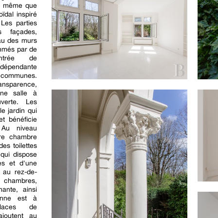
de même que
oïdal inspiré
Les parties
 façades,
au des murs
thmés par de
entrée de
indépendante
s communes.
ransparence,
ne salle à
verte. Les
e jardin qui
et bénéficie
. Au niveau
ère chambre
es toilettes
 qui dispose
tes et d'une
 au rez-de-
 chambres,
ante, ainsi
enne est à
laces de
ajoutent au