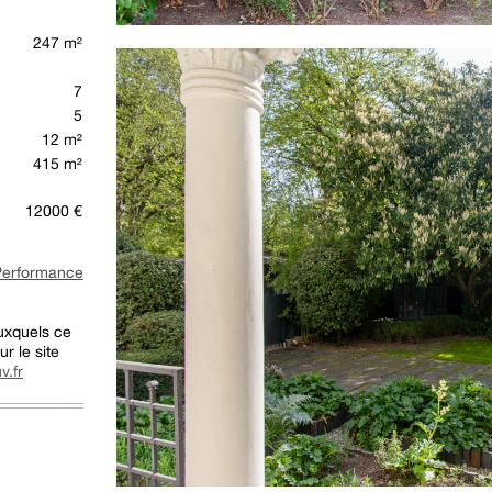
247 m²
7
5
12 m²
415 m²
12000 €
rformance
auxquels ce
r le site
v.fr