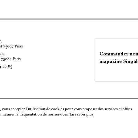
e,
el
Paris
75007
uis,
Commander not
é
Paris
75004
magazine Singul
4 80 85
rise
Vous souhaitez recevoir nos
 vous acceptez l'utilisation de cookies pour vous proposer des services et offres
et mesurer la fréquentation de nos services.
En savoir plus
EJOINDRE
 D'HONORAIRES
 RGPD