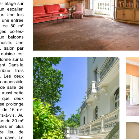
ier étage sur
un escalier,
r. Une fois
, une entrée
ès de 50 m²
ges portes-
eux balcons
nosité. Une
u salon par
cuisine est
donne sur la
ent. Dans la
ribue trois
. Les deux
n accessible
de salle de
 aussi cette
i que deux
 se prolonge
s de 16 m²,
is-à-vis. Au
lus de 30 m²
ules en plus
de lieu de
ne cave. Le