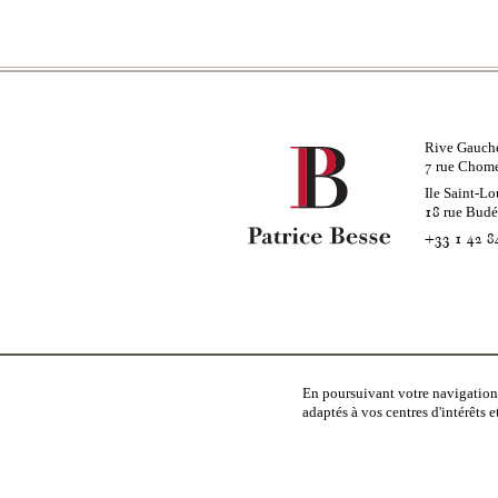
Rive Gauch
rue Chom
7
Ile Saint-Lo
rue Bud
18
+33 1 42 8
À propos
Entrep
En poursuivant votre navigation,
adaptés à vos centres d'intérêts 
DEPUIS 1924
NOUS R
NOUS CONTACTER
BARÈME
NOUS RECHERCHONS
CHARTE