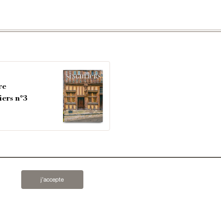
re
iers n°3
 lettres d'information ?
j’accepte
s'inscrire