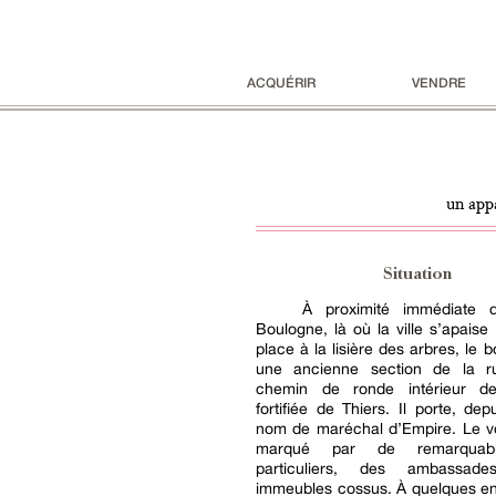
ACQUÉRIR
VENDRE
un app
Situation
À proximité immédiate 
Boulogne, là où la ville s’apaise 
place à la lisière des arbres, le 
une ancienne section de la rue
chemin de ronde intérieur de
fortifiée de Thiers. Il porte, dep
nom de maréchal d’Empire. Le vo
marqué par de remarquabl
particuliers, des ambassa
immeubles cossus. À quelques en