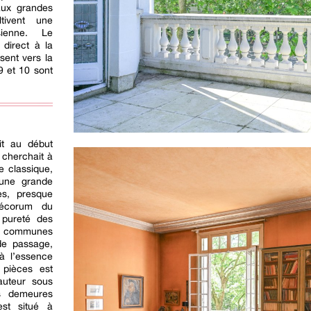
aux grandes
tivent une
sienne. Le
 direct à la
sent vers la
9 et 10 sont
uit au début
 cherchait à
e classique,
’une grande
es, presque
 décorum du
 pureté des
ies communes
de passage,
 à l’essence
 pièces est
auteur sous
es demeures
est situé à