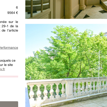
6
9564 €
née sur le
t 29-1 de la
 de l’article
rformance
auxquels ce
r le site
v.fr