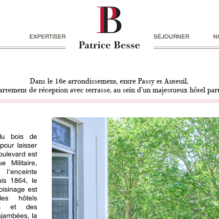
EXPERTISER
SÉJOURNER
N
Dans le 16e arrondissement, entre Passy et Auteuil,
artement de réception avec terrasse, au sein d’un majestueux hôtel part
du bois de
pour laisser
boulevard est
 Militaire,
 l’enceinte
uis 1864, le
isinage est
es hôtels
des et des
jambées, la