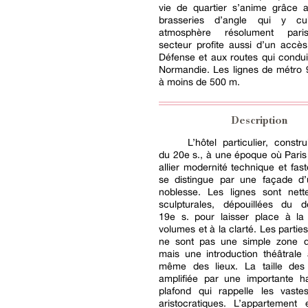
vie de quartier s’anime grâce 
brasseries d’angle qui y cul
atmosphère résolument pari
secteur profite aussi d’un accès
Défense et aux routes qui condui
Normandie. Les lignes de métro 
à moins de 500 m.
Description
L’hôtel particulier, constr
du 20e s., à une époque où Paris
allier modernité technique et fast
se distingue par une façade d
noblesse. Les lignes sont nett
sculpturales, dépouillées du
19e s. pour laisser place à la
volumes et à la clarté. Les part
ne sont pas une simple zone 
mais une introduction théâtrale
même des lieux. La taille des
amplifiée par une importante h
plafond qui rappelle les vast
aristocratiques. L’appartement 