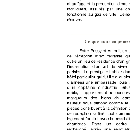
chauffage et la production d’eau
individuels, assurés par une ch
fonctionne au gaz de ville. L’en
rénover.
Ce que nous en penso
Entre Passy et Auteuil, un
de réception avec terrasse qui
outre un lieu de résidence d’un gr
l’incarnation d’un art de vivre
parisien. Le prestige d'habiter da
hôtel particulier qui fut il y a quel
d’années une ambassade, puis l
d’un capitaine d’industrie. Sit
noble, l’appartement a conser
marqueurs des biens de cara
hauteur sous plafond comme le
pièces contribuent à la définition
de réception raffiné, tout comm
logement familial avec la possibil
chambres. Dans un cadre r
recherché, après une rénovati