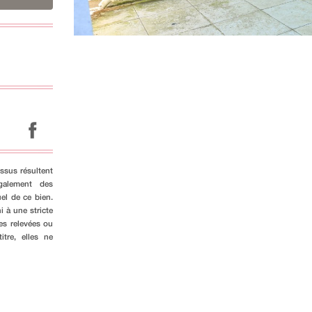
ssus résultent
galement des
el de ce bien.
i à une stricte
es relevées ou
tre, elles ne