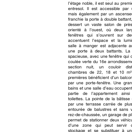
l’étage noble, il est seul au prem
entresol. Il est accessible par 
mais également par un ascenseu
franchie la porte à double battant
dessert un vaste salon de pr
orienté à l’ouest, où deux lar
fenêtres qui s’ouvrent sur d
accentuent l’espace et la lumi
salle à manger est adjacente a
une porte à deux battants. La 
spacieuse, avec une fenêtre qui 
coulée verte du 16e arrondissem
section nuit, un couloir dist
chambres de 22, 18 et 10 m²
premières bénéficient d’un balco
par une porte-fenêtre. Une gran
bains et une salle d’eau occupent
partie de l’appartement ains
toilettes. La pointe de la bâtisse
par une terrasse carrée de plu
entourée de balustres et sans v
rez-de-chaussée, un garage de p
permet de stationner deux véhic
d’une zone qui peut servir 
stockage et se substituer à u