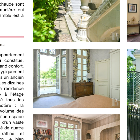
 chaude sont
audière qui
semble est à
ns
 appartement
 constitue,
and confort,
 typiquement
ns un ancien
ques dizaines
a résidence
ué à l’étage
vé tous les
ctère : la
 volume des
 d’un espace
e d’un vaste
ité de quatre
affiné et
on, le bien