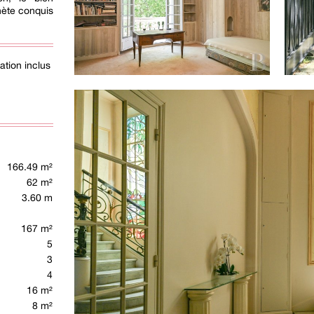
hète conquis
tion inclus
166.49 m²
62 m²
3.60 m
167 m²
5
3
4
16 m²
8 m²