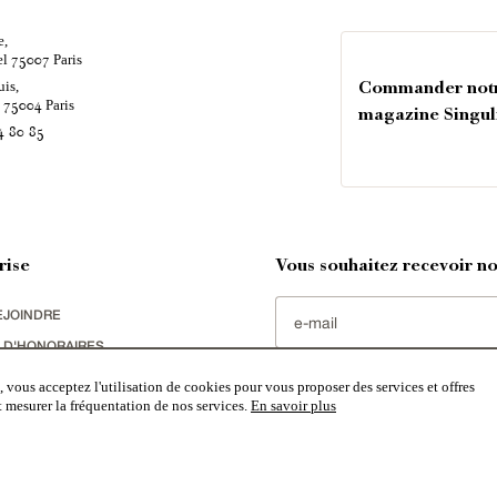
e,
el
Paris
75007
uis,
Commander not
é
Paris
75004
magazine Singul
4 80 85
rise
Vous souhaitez recevoir nos
EJOINDRE
 D'HONORAIRES
 RGPD
 vous acceptez l'utilisation de cookies pour vous proposer des services et offres
et mesurer la fréquentation de nos services.
En savoir plus
NS LÉGALES & CGU
Paris, ayant créé un réseau national spécialisé dans la vente de bâtiments de caractère. Vente de
châteaux
,
manoi
ents historiques
,
édifices religieux
,
chasses
,
ruines
,
moulins
,
mas & corps de ferme
,
maisons de village
,
chal