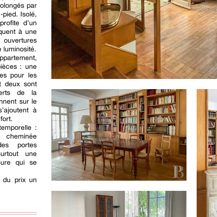
rolongés par
-pied. Isolé,
profite d’un
équent à une
ouvertures
 luminosité.
ppartement,
pièces : une
tes pour les
t deux sont
erts de la
nnent sur le
s’ajoutent à
fort.
emporelle :
e cheminée
des portes
urtout une
sure qui se
s du prix un