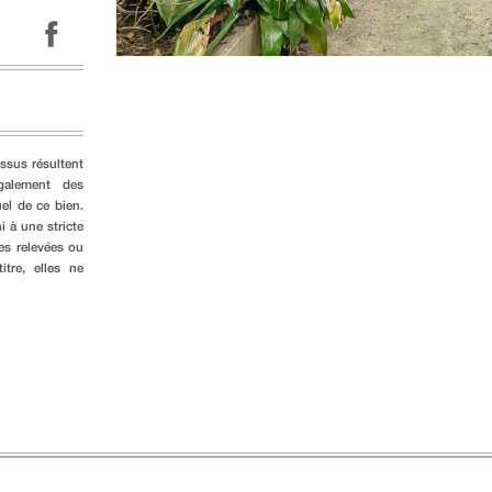
ssus résultent
galement des
el de ce bien.
i à une stricte
es relevées ou
tre, elles ne