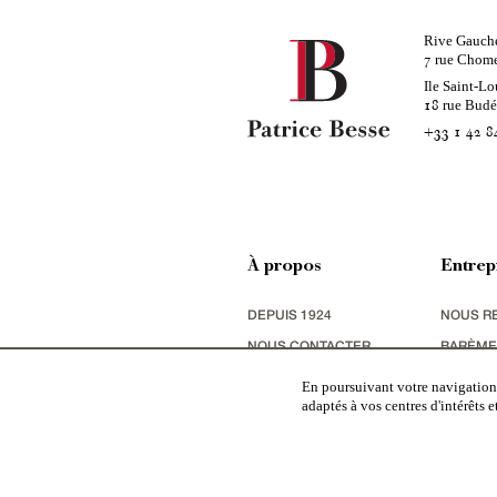
Rive Gauch
rue Chom
7
Ile Saint-Lo
rue Bud
18
+33 1 42 8
À propos
Entrep
DEPUIS 1924
NOUS R
NOUS CONTACTER
BARÈME
NOUS RECHERCHONS
CHARTE
En poursuivant votre navigation,
adaptés à vos centres d'intérêts 
MÉCÉNAT
MENTIO
Patrice Besse
est une agence immobilière basée à 
en ville
,
appartements
,
Architecture du 20ème S.
,
monum