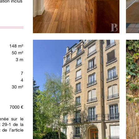
tion inclus
148 m²
50 m²
3 m
7
4
30 m²
7000 €
née sur le
t 29-1 de la
 de l’article