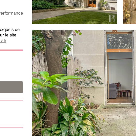
rformance
auxquels ce
r le site
v.fr