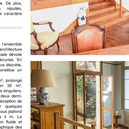
le. De plus,
s réputés,
le caractère
’ensemble
architecture
pale dévoile
écurisé. En
us discrète,
onstitue un
², prolongé
iron 30 m²,
 singuliers.
n deux demi-
éception de
r quelques
sous plafond
u’à 4 m. La
on fluide et
aphique des