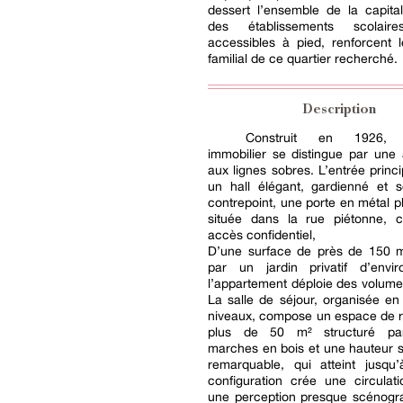
dessert l’ensemble de la capita
des établissements scolaire
accessibles à pied, renforcent 
familial de ce quartier recherché.
Description
Construit en 1926, l
immobilier se distingue par une 
aux lignes sobres. L’entrée princi
un hall élégant, gardienné et s
contrepoint, une porte en métal pl
située dans la rue piétonne, c
accès confidentiel,
D’une surface de près de 150 m
par un jardin privatif d’env
l’appartement déploie des volumes
La salle de séjour, organisée e
niveaux, compose un espace de r
plus de 50 m² structuré pa
marches en bois et une hauteur 
remarquable, qui atteint jusq
configuration crée une circulati
une perception presque scénogr