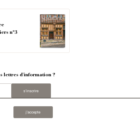
re
iers n°3
 lettres d'information ?
s'inscrire
j’accepte
rs
,
demeures & maisons
,
hôtels particuliers
,
maisons
ets
,
bastides
,
domaines viticoles
,
propriétés équestres
,