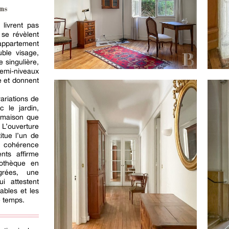
ns
 livrent pas
 se révèlent
appartement
ble visage,
e singulière,
emi-niveaux
e et donnent
ariations de
c le jardin,
 maison que
 L’ouverture
itue l’un de
La cohérence
ts affirme
iothèque en
grées, une
i attestent
ables et les
e temps.