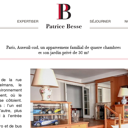
EXPERTISER
SÉJOURNER
N
Paris, Auteuil-sud, un appartement familial de quatre chambres
et son jardin privé de 30 m²
 de la rue
elmans, le
vironnement
ment, où le
se côtoient.
 : l’un est
’autre, plus
 à l’entrée
ro et de bus