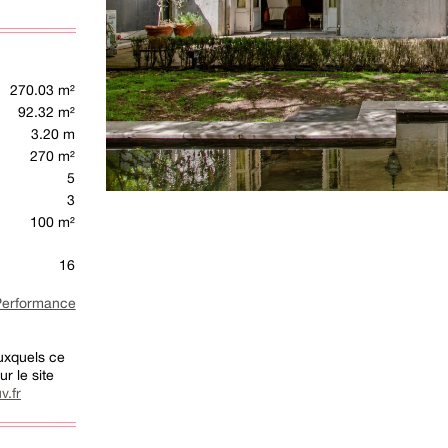
270.03 m²
92.32 m²
3.20 m
270 m²
5
3
100 m²
16
rformance
auxquels ce
r le site
v.fr