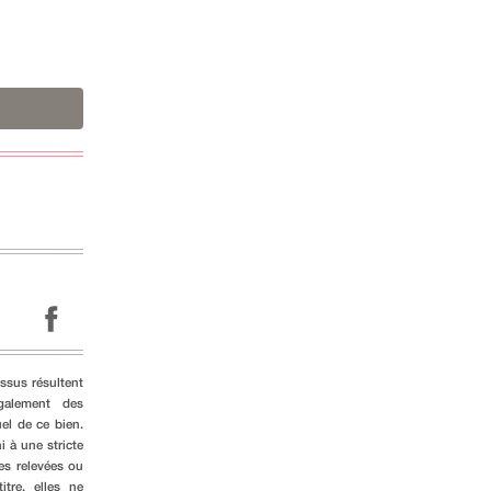
ssus résultent
galement des
el de ce bien.
i à une stricte
es relevées ou
tre, elles ne