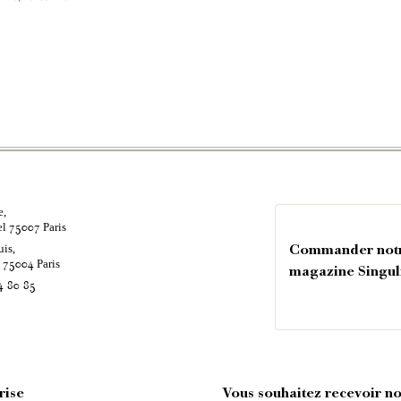
e,
el
Paris
75007
uis,
Commander not
é
Paris
75004
magazine Singul
4 80 85
rise
Vous souhaitez recevoir nos