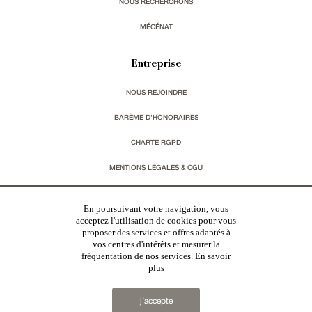
NOUS RECHERCHONS
MÉCÉNAT
Entreprise
NOUS REJOINDRE
BARÈME D'HONORAIRES
CHARTE RGPD
MENTIONS LÉGALES & CGU
Vous souhaitez recevoir nos lettres d'information ?
En poursuivant votre navigation, vous
acceptez l'utilisation de cookies pour vous
proposer des services et offres adaptés à
s'inscrire
vos centres d'intérêts et mesurer la
fréquentation de nos services.
En savoir
plus
j’accepte