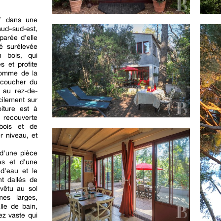
7 dans une
ud–sud-est,
parée d'elle
é surélevée
n bois, qui
s et profite
comme de la
 coucher du
s au rez-de-
cilement sur
oiture est à
 recouverte
bois et de
r niveau, et
d'une pièce
tes et d'une
d'eau et le
nt dallés de
evêtu au sol
es larges,
le de bain,
ez vaste qui