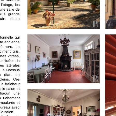
, et véranda
l'étage, les
une salle de
lus grande
utre d'une
tonnelle qui
rte ancienne
té nord. Le
ciment gris,
tes vitrées,
nstituées de
es latérales
s au-dessus
s étant en
leins. Ces
la fraîcheur
 le salon et
chacun une
s richement
 moulurée et
bureau avec
le salon.