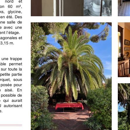
u nord et
iron 60 m²,
s, glycine,
 en été. Des
une salle de
ne avec une
nt l'étage.
xagonales et
 3,15 m.
, une trappe
able permet
sur toute la
etite partie
rquet, sous
é posée pour
ge aisé. En
t possible de
 qui aurait
 autorisant
e.