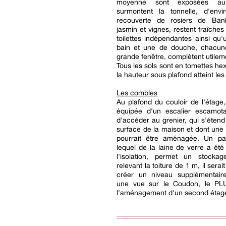
moyenne sont exposées a
surmontent la tonnelle, d'env
recouverte de rosiers de Bank
jasmin et vignes, restent fraîches
toilettes indépendantes ainsi qu'
bain et une de douche, chacu
grande fenêtre, complètent utileme
Tous les sols sont en tomettes he
la hauteur sous plafond atteint les
Les combles
Au plafond du couloir de l'étage
équipée d'un escalier escamot
d'accéder au grenier, qui s'étend 
surface de la maison et dont une p
pourrait être aménagée. Un pa
lequel de la laine de verre a ét
l'isolation, permet un stocka
relevant la toiture de 1 m, il serai
créer un niveau supplémentaire
une vue sur le Coudon, le PLU
l'aménagement d'un second étag