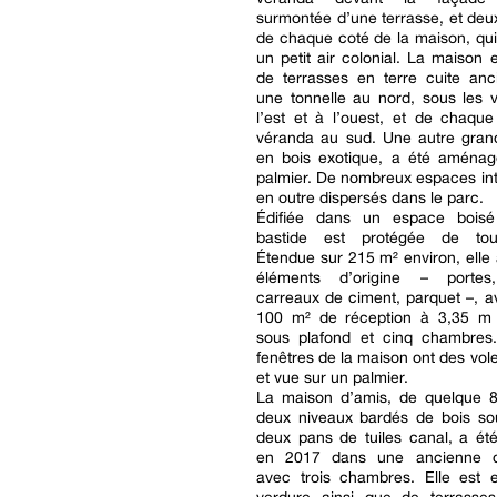
surmontée d’une terrasse, et de
de chaque coté de la maison, qui
un petit air colonial. La maison 
de terrasses en terre cuite anc
une tonnelle au nord, sous les 
l’est et à l’ouest, et de chaqu
véranda au sud. Une autre grand
en bois exotique, a été aména
palmier. De nombreux espaces int
en outre dispersés dans le parc.
Édifiée dans un espace boisé
bastide est protégée de tout
Étendue sur 215 m² environ, elle
éléments d’origine – portes,
carreaux de ciment, parquet –, 
100 m² de réception à 3,35 m
sous plafond et cinq chambres.
fenêtres de la maison ont des vole
et vue sur un palmier.
La maison d’amis, de quelque 
deux niveaux bardés de bois sou
deux pans de tuiles canal, a é
en 2017 dans une ancienne 
avec trois chambres. Elle est 