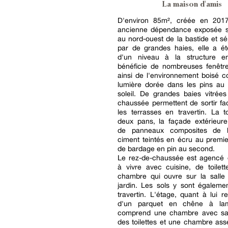
La maison d'amis
D'environ 85m², créée en 201
ancienne dépendance exposée s
au nord-ouest de la bastide et sé
par de grandes haies, elle a ét
d'un niveau à la structure e
bénéficie de nombreuses fenêtre
ainsi de l'environnement boisé 
lumière dorée dans les pins au
soleil. De grandes baies vitrée
chaussée permettent de sortir fa
les terrasses en travertin. La t
deux pans, la façade extérieure
de panneaux composites de 
ciment teintés en écru au premie
de bardage en pin au second.
Le rez-de-chaussée est agencé 
à vivre avec cuisine, de toilet
chambre qui ouvre sur la salle 
jardin. Les sols y sont égaleme
travertin. L'étage, quant à lui r
d'un parquet en chêne à lam
comprend une chambre avec sal
des toilettes et une chambre ass