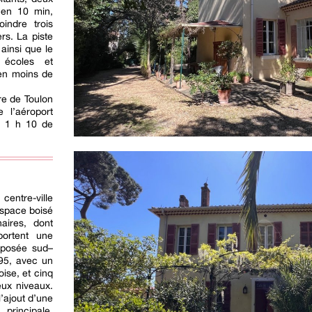
 en 10 min,
oindre trois
rs. La piste
ainsi que le
, écoles et
en moins de
re de Toulon
 l’aéroport
et 1 h 10 de
centre-ville
 espace boisé
aires, dont
portent une
Exposée sud–
895, avec un
oise, et cinq
eux niveaux.
’ajout d’une
rincipale,