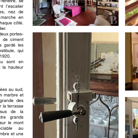
-fenêtre, se
t l'escalier
tes, nez de
 marche en
chaque côté.
ier.
deux portes-
x de ciment
a gardé les
stibule, qui
 1920.
au sont en
 la hauteur
tées au sud,
n marbre et
 grande des
 la terrasse
ssus de la
tre grands
 sur le mont
éciable au
ambre et une