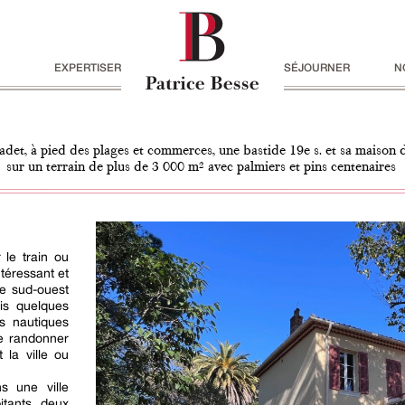
EXPERTISER
SÉJOURNER
N
adet, à pied des plages et commerces, une bastide 19e s. et sa maison 
sur un terrain de plus de 3 000 m² avec palmiers et pins centenaires
 le train ou
téressant et
le sud-ouest
is quelques
ts nautiques
de randonner
la ville ou
ns une ville
itants, deux