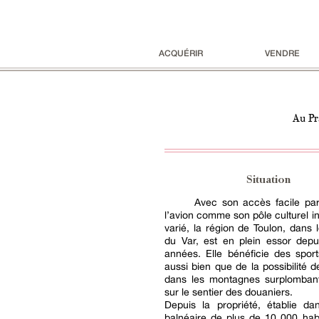
ACQUÉRIR
VENDRE
Au Pr
Situation
Avec son accès facile par
l’avion comme son pôle culturel in
varié, la région de Toulon, dans 
du Var, est en plein essor depu
années. Elle bénéficie des spor
aussi bien que de la possibilité 
dans les montagnes surplombant 
sur le sentier des douaniers.
Depuis la propriété, établie da
balnéaire de plus de 10 000 hab