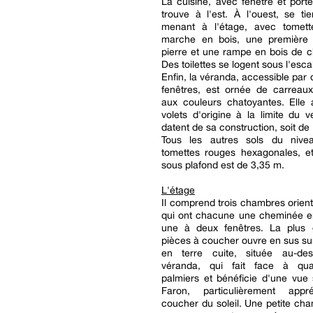
La cuisine, avec fenêtre et porte
trouve à l'est. À l'ouest, se tien
menant à l'étage, avec tomet
marche en bois, une première
pierre et une rampe en bois de 
Des toilettes se logent sous l'escal
Enfin, la véranda, accessible par 
fenêtres, est ornée de carreau
aux couleurs chatoyantes. Elle 
volets d'origine à la limite du ve
datent de sa construction, soit de
Tous les autres sols du nive
tomettes rouges hexagonales, et
sous plafond est de 3,35 m.
L'étage
Il comprend trois chambres orien
qui ont chacune une cheminée e
une à deux fenêtres. La plus
pièces à coucher ouvre en sus sur
en terre cuite, située au-de
véranda, qui fait face à qua
palmiers et bénéficie d'une vue
Faron, particulièrement appr
coucher du soleil. Une petite ch