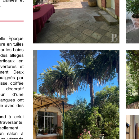
 dallées et
.
elle Époque
re en tuiles
hautes baies
 des allèges
rticaux en
vertures et
iment. Deux
oulignés par
sse, coiffée
décoratif
teur d'une
rangues ont
rie avec des
ond à celui
aversante,
acilement :
 un salon à