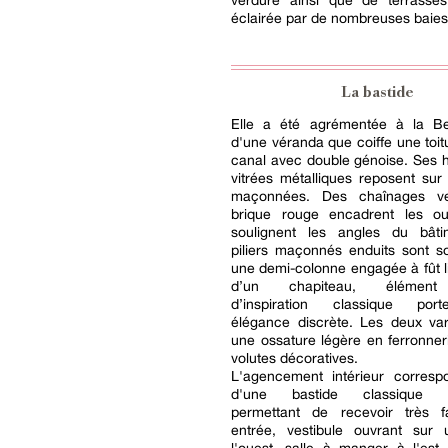
verdure ainsi que de terrasses
éclairée par de nombreuses baies
La bastide
Elle a été agrémentée à la B
d'une véranda que coiffe une toitu
canal avec double génoise. Ses 
vitrées métalliques reposent sur
maçonnées. Des chaînages ve
brique rouge encadrent les ou
soulignent les angles du bât
piliers maçonnés enduits sont s
une demi-colonne engagée à fût li
d’un chapiteau, élément 
d’inspiration classique por
élégance discrète. Les deux va
une ossature légère en ferronne
volutes décoratives.
L'agencement intérieur corresp
d'une bastide classique tr
permettant de recevoir très f
entrée, vestibule ouvrant sur