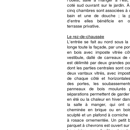
l'ouest, salle à manger à l'est
coté sud ouvrant sur le jardin. À 
cinq chambres sont associées à 
bain et une de douche ; la p
d'entre elles bénéficie en o
terrasse privative.
Le rez-de-chaussée
L'entrée se fait au nord sous la 
longe toute la façade, par une po
en bois avec imposte vitrée cô
vestibule, dallé de carreaux de 
est délimité par deux grandes por
dont les parties centrales sont co
deux vantaux vitrés, avec impost
de chaque côté et horizontale
des portes, les soubassement
panneaux de bois moulurés p
séparations permettent de garder 
en été ou la chaleur en hiver dans
la salle à manger, qui ont 
cheminée en brique ou en boi
sculpté et un plafond à corniche
à rosace ornementée. Un petit 
parquet à chevrons est ouvert sur 