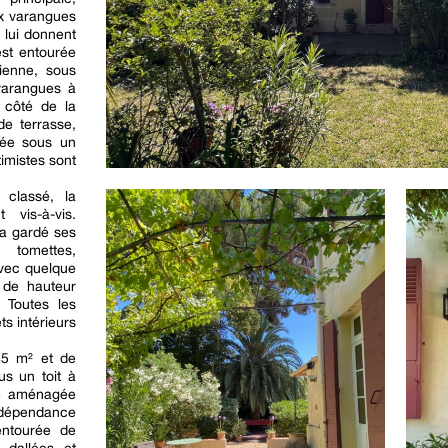
ux varangues
 lui donnent
est entourée
ienne, sous
varangues à
e côté de la
e terrasse,
gée sous un
imistes sont
 classé, la
 vis-à-vis.
 a gardé ses
 tomettes,
avec quelque
 de hauteur
 Toutes les
ts intérieurs
85 m² et de
s un toit à
té aménagée
dépendance
entourée de