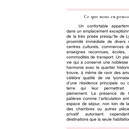
Ce que nous en penso
Un confortable apparteme
dans un emplacement exceptionn
de la très prisée presqu'île de L
proximité immédiate de divers
centres culturels, commerces du
enseignes reconnues, écoles, 
commodités de transport. Un plai
vie qui a conservé une noblesse
harmonie avec le quartier histori
trouve, à même de ravir des ama
célèbre qualité de vie lyonnai
d'une résidence principale ou d
terre qui leur permettrait 
pleinement. La présence de t
palières comme l'articulation en
espace de séjour, non loin de la
des chambres ou autres pièc
privatif autorisent cependan
destinations que la seule habitatio