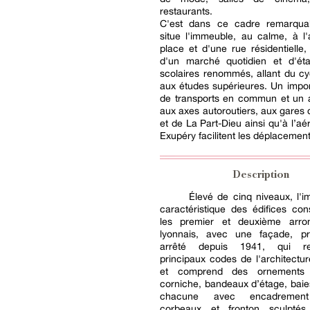
restaurants.
C'est dans ce cadre remarqua
situe l'immeuble, au calme, à l
place et d'une rue résidentielle,
d'un marché quotidien et d'éta
scolaires renommés, allant du cy
aux études supérieures. Un impo
de transports en commun et un a
aux axes autoroutiers, aux gares
et de La Part-Dieu ainsi qu'à l’aé
Exupéry facilitent les déplacement
Description
Élevé de cinq niveaux, l'
caractéristique des édifices con
les premier et deuxième arro
lyonnais, avec une façade, p
arrêté depuis 1941, qui r
principaux codes de l'architectu
et comprend des ornements 
corniche, bandeaux d’étage, baie
chacune avec encadrement
corbeaux et fronton sculptés