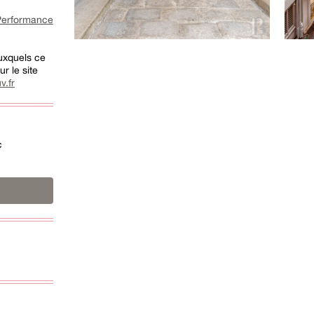
rformance
auxquels ce
r le site
v.fr
c