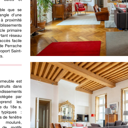
ble que se
'angle d'une
 à proximité
blissements
cle primaire
rtant réseau
ccès facile
 de Perrache
roport Saint-
s.
immeuble est
struits dans
ndissements
rotégée par
eprend les
re du 18e s.
typiques :
s de fenêtre
 mouluré,
 de motifs