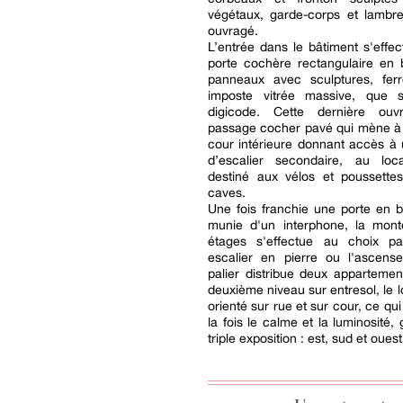
végétaux, garde-corps et lambre
ouvragé.
L’entrée dans le bâtiment s'effe
porte cochère rectangulaire en 
panneaux avec sculptures, ferr
imposte vitrée massive, que 
digicode. Cette dernière ou
passage cocher pavé qui mène à
cour intérieure donnant accès à
d’escalier secondaire, au lo
destiné aux vélos et poussettes
caves.
Une fois franchie une porte en b
munie d'un interphone, la mont
étages s'effectue au choix p
escalier en pierre ou l'ascens
palier distribue deux appartemen
deuxième niveau sur entresol, le 
orienté sur rue et sur cour, ce qui
la fois le calme et la luminosité,
triple exposition : est, sud et ouest