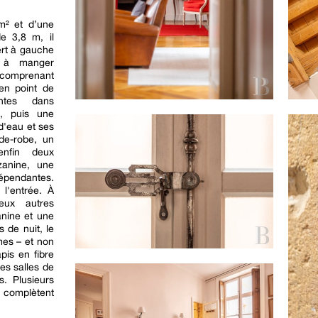
m² et d’une
e 3,8 m, il
ert à gauche
e à manger
 comprenant
 en point de
ntes dans
s, puis une
d'eau et ses
rde-robe, un
nfin deux
anine, une
dépendantes.
 l'entrée. À
eux autres
nine et une
 de nuit, le
mes – et non
pis en fibre
les salles de
. Plusieurs
r complètent