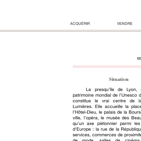
ACQUÉRIR
VENDRE
u
Situation
La presqu'île de Lyon, 
patrimoine mondial de l'Unesco 
constitue le vrai centre de l
Lumières. Elle accueille la plac
l'Hôtel-Dieu, le palais de la Bours
ville, l'opéra, le musée des Beau
qu'un axe piétonnier parmi les
d'Europe : la rue de la Républiq
services, commerces de proximit
de mode, salles de cinéma