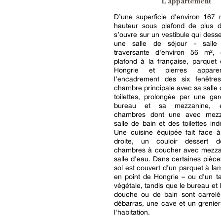
L'appartement
D’une superficie d'environ 167 
hauteur sous plafond de plus d
s’ouvre sur un vestibule qui dess
une salle de séjour - sall
traversante d'environ 56 m²,
plafond à la française, parquet
Hongrie et pierres appare
l’encadrement des six fenêtre
chambre principale avec sa salle 
toilettes, prolongée par une ga
bureau et sa mezzanine, e
chambres dont une avec mezz
salle de bain et des toilettes in
Une cuisine équipée fait face à
droite, un couloir dessert d
chambres à coucher avec mezza
salle d'eau. Dans certaines pièces
sol est couvert d'un parquet à la
en point de Hongrie – ou d'un ta
végétale, tandis que le bureau et 
douche ou de bain sont carrelés
débarras, une cave et un grenie
l'habitation.