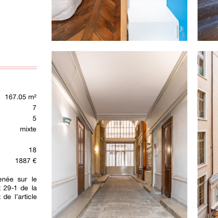
167.05 m²
7
5
mixte
18
1887 €
née sur le
t 29-1 de la
 de l’article