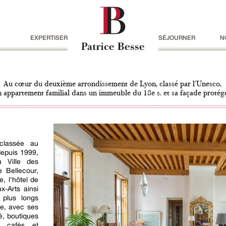
EXPERTISER
SÉJOURNER
N
Au cœur du deuxième arrondissement de Lyon, classé par l'Unesco,
n appartement familial dans un immeuble du 18e s. et sa façade protég
classée au
depuis 1999,
a Ville des
e Bellecour,
e, l'hôtel de
x-Arts ainsi
 plus longs
ue, avec ses
é, boutiques
, cafés et