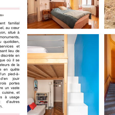
ns
nt familial
el, au cœur
yon, situé à
 monuments,
 quotidien,
services et
sant lieu de
 discrète en
que où il se
teurs de la
se en quête
'un pied-à-
d'en jouir
rois portes
tre un vaste
 cuisine, et
es à usage
t d'autres
n.