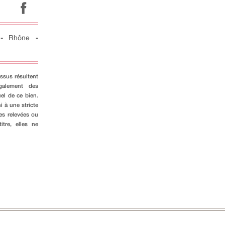
-
Rhône
-
ssus résultent
galement des
el de ce bien.
i à une stricte
es relevées ou
tre, elles ne