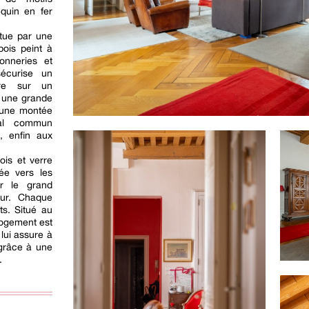
quin en fer
ctue par une
bois peint à
onneries et
sécurise un
vre sur un
 une grande
 une montée
cal commun
, enfin aux
ois et verre
ée vers les
ar le grand
eur. Chaque
ts. Situé au
logement est
 lui assure à
 grâce à une
.