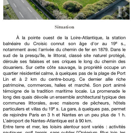
Situation
À la pointe ouest de la Loire-Atlantique, la station
balnéaire du Croisic connut son âge d'or au 19ᵉ s.,
notamment avec l'arrivée du chemin de fer en 1879. Dans le
sud de la presqu’île, le littoral, classé site naturel protégé,
déroule ses falaises et ses criques le long du chemin des
douaniers. Sur cette côte sauvage, la propriété occupe un
quartier résidentiel calme, à quelques pas de la plage de Port
Lin et à 2 km du centre-bourg. Ce dernier allie riche
patrimoine, commerces, halles et marché. Son port animé
témoigne de la tradition maritime locale. La promenade le
long des quais dévoile un ensemble architectural typique des
communes littorales, avec maisons de pêcheurs, hôtels
particuliers et villas du 19ᵉ s. La gare, à quelques pas, permet
de rejoindre Paris en 3 h et Nantes en un peu plus de 1 h.
L’aéroport de Nantes-Atlantique est à 90 km.
Entre terre et mer, les loisirs alentour sont variés : activités
nautiques, golf, tennis, sans oublier l’Océarium. Plus loin, les