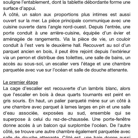
souligne l’entablement, dont la tablette débordante forme une
surface d’appui.
À côté, un salon aux proportions plus intimes est aussi
ouvert sur la mer. La pièce principale communique avec une
cuisine ouverte dans l’angle nord-ouest. Depuis l’entrée, une
porte conduit à une arrière-cuisine, équipée d’un évier et
aménagée de rangements. Via la pièce de vie, un couloir
conduit à l’est vers le deuxième hall. Recouvert au sol d’un
parquet ancien en bois, il peut être rejoint depuis l’extérieur
via un perron et distribue des toilettes, une salle de bains, un
accès au sous-sol, un escalier vers l’étage et une chambre
parquetée avec vue sur l’océan et salle de douche attenante.
Le premier étage
La cage d’escalier est recouverte d’un lambris blanc, alors
que l’escalier en bois à deux quarts tournants est peint en
gris souris. En haut, un palier parqueté mène sur un côté à
une chambre avec parquet à lames larges en pin et une salle
d'eau associée, exposées au sud, ensemble qui se
superpose à celui du rez-de-chaussée. Une porte-fenêtre
donne accès à un balcon qui surplombe l’océan. De l'autre
côté, se trouve une autre chambre également parquetée avec
salle de douche attenante. Côté est, une baie donne aussi