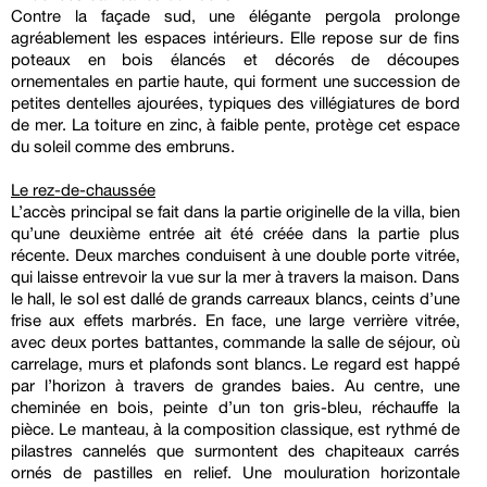
Contre la façade sud, une élégante pergola prolonge
agréablement les espaces intérieurs. Elle repose sur de fins
poteaux en bois élancés et décorés de découpes
ornementales en partie haute, qui forment une succession de
petites dentelles ajourées, typiques des villégiatures de bord
de mer. La toiture en zinc, à faible pente, protège cet espace
du soleil comme des embruns.
Le rez-de-chaussée
L’accès principal se fait dans la partie originelle de la villa, bien
qu’une deuxième entrée ait été créée dans la partie plus
récente. Deux marches conduisent à une double porte vitrée,
qui laisse entrevoir la vue sur la mer à travers la maison. Dans
le hall, le sol est dallé de grands carreaux blancs, ceints d’une
frise aux effets marbrés. En face, une large verrière vitrée,
avec deux portes battantes, commande la salle de séjour, où
carrelage, murs et plafonds sont blancs. Le regard est happé
par l’horizon à travers de grandes baies. Au centre, une
cheminée en bois, peinte d’un ton gris-bleu, réchauffe la
pièce. Le manteau, à la composition classique, est rythmé de
pilastres cannelés que surmontent des chapiteaux carrés
ornés de pastilles en relief. Une mouluration horizontale