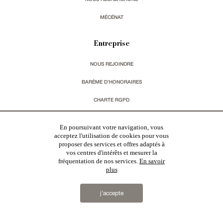
MÉCÉNAT
Entreprise
NOUS REJOINDRE
BARÈME D'HONORAIRES
CHARTE RGPD
MENTIONS LÉGALES & CGU
En poursuivant votre navigation, vous
acceptez l'utilisation de cookies pour vous
proposer des services et offres adaptés à
Vous souhaitez recevoir nos lettres d'information ?
vos centres d'intérêts et mesurer la
fréquentation de nos services.
En savoir
s'inscrire
plus
j’accepte