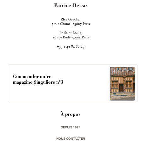
Rive Gauche,
rue Chomel
Paris
7
75007
Ile Saint-Louis,
rue Budé
Paris
18
75004
+33 1 42 84 80 85
Commander notre
magazine Singuliers n°3
À propos
DEPUIS 1924
NOUS CONTACTER