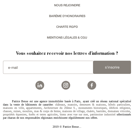
NOUS REJOINDRE
BARÈME D'HONORAIRES
CHARTE RGPD
MENTIONS LÉGALES & CGU
Vous souhaitez recevoir nos lettres d'information ?
s'inscrire
Patrice Besse est une agence immobilière basée à Paris, ayant créé un réseau national spécialisé
dans la vente de bâtiments de caractère:
châteaux
,
manoirs
,
demeures & maisons
,
hôtels particuliers
,
maisons en ville
,
appartements
,
Architecture du 20ème S.
,
monuments historiques
,
édifices religieux
,
chasses
,
ruines
,
moulins
,
mas & corps de ferme
,
maisons de village
,
chalets
,
bastides
,
domaines viticoles
,
propriétés équestres
,
forêts et terres agricoles
,
biens avec vue sur mer
,
patrimoine industriel
sélectionnés
par chacun de nos responsables régionaux enrichissent régulièrement nos offres.
2019 © Patrice Besse...