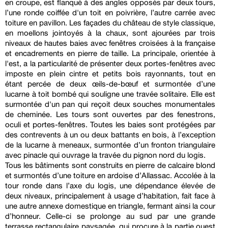
en croupe, est flanqué à des angles opposés par deux tours,
l’une ronde coiffée d'un toit en poivrière, l’autre carrée avec
toiture en pavillon. Les façades du château de style classique,
en moellons jointoyés à la chaux, sont ajourées par trois
niveaux de hautes baies avec fenêtres croisées à la française
et encadrements en pierre de taille. La principale, orientée à
l'est, a la particularité de présenter deux portes-fenêtres avec
imposte en plein cintre et petits bois rayonnants, tout en
étant percée de deux œils-de-bœuf et surmontée d’une
lucarne à toit bombé qui souligne une travée solitaire. Elle est
surmontée d'un pan qui reçoit deux souches monumentales
de cheminée. Les tours sont ouvertes par des fenestrons,
oculi et portes-fenêtres. Toutes les baies sont protégées par
des contrevents à un ou deux battants en bois, à l’exception
de la lucarne à meneaux, surmontée d’un fronton triangulaire
avec pinacle qui ouvrage la travée du pignon nord du logis.
Tous les bâtiments sont construits en pierre de calcaire blond
et surmontés d’une toiture en ardoise d’Allassac. Accolée à la
tour ronde dans l’axe du logis, une dépendance élevée de
deux niveaux, principalement à usage d’habitation, fait face à
une autre annexe domestique en triangle, fermant ainsi la cour
d’honneur. Celle-ci se prolonge au sud par une grande
terrasse rectangulaire paysagée, qui procure à la partie ouest