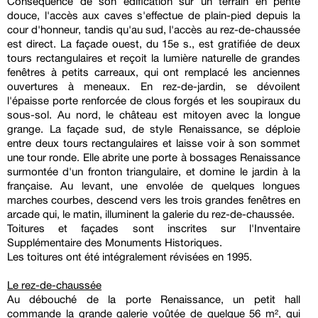
Conséquence de son édification sur un terrain en pente
douce, l'accès aux caves s'effectue de plain-pied depuis la
cour d'honneur, tandis qu'au sud, l'accès au rez-de-chaussée
est direct. La façade ouest, du 15e s., est gratifiée de deux
tours rectangulaires et reçoit la lumière naturelle de grandes
fenêtres à petits carreaux, qui ont remplacé les anciennes
ouvertures à meneaux. En rez-de-jardin, se dévoilent
l'épaisse porte renforcée de clous forgés et les soupiraux du
sous-sol. Au nord, le château est mitoyen avec la longue
grange. La façade sud, de style Renaissance, se déploie
entre deux tours rectangulaires et laisse voir à son sommet
une tour ronde. Elle abrite une porte à bossages Renaissance
surmontée d'un fronton triangulaire, et domine le jardin à la
française. Au levant, une envolée de quelques longues
marches courbes, descend vers les trois grandes fenêtres en
arcade qui, le matin, illuminent la galerie du rez-de-chaussée.
Toitures et façades sont inscrites sur l'Inventaire
Supplémentaire des Monuments Historiques.
Les toitures ont été intégralement révisées en 1995.
Le rez-de-chaussée
Au débouché de la porte Renaissance, un petit hall
commande la grande galerie voûtée de quelque 56 m², qui