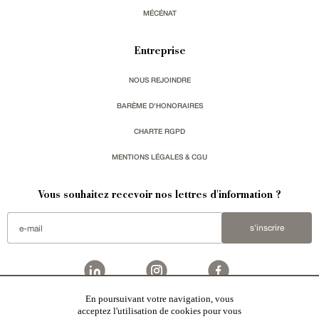
MÉCÉNAT
Entreprise
NOUS REJOINDRE
BARÈME D'HONORAIRES
CHARTE RGPD
MENTIONS LÉGALES & CGU
Vous souhaitez recevoir nos lettres d'information ?
s'inscrire
En poursuivant votre navigation, vous
Patrice Besse
est une agence immobilière basée à Paris, ayant créé un réseau national spécialisé
acceptez l'utilisation de cookies pour vous
dans la vente de bâtiments de caractère. Vente de
châteaux
,
manoirs
,
demeures & maisons
,
hôtels