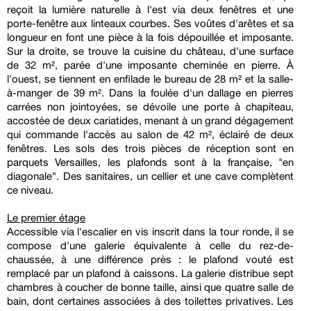
reçoit la lumière naturelle à l'est via deux fenêtres et une
porte-fenêtre aux linteaux courbes. Ses voûtes d'arêtes et sa
longueur en font une pièce à la fois dépouillée et imposante.
Sur la droite, se trouve la cuisine du château, d'une surface
de 32 m², parée d'une imposante cheminée en pierre. À
l'ouest, se tiennent en enfilade le bureau de 28 m² et la salle-
à-manger de 39 m². Dans la foulée d'un dallage en pierres
carrées non jointoyées, se dévoile une porte à chapiteau,
accostée de deux cariatides, menant à un grand dégagement
qui commande l'accès au salon de 42 m², éclairé de deux
fenêtres. Les sols des trois pièces de réception sont en
parquets Versailles, les plafonds sont à la française, "en
diagonale". Des sanitaires, un cellier et une cave complètent
ce niveau.
Le premier étage
Accessible via l'escalier en vis inscrit dans la tour ronde, il se
compose d'une galerie équivalente à celle du rez-de-
chaussée, à une différence près : le plafond vouté est
remplacé par un plafond à caissons. La galerie distribue sept
chambres à coucher de bonne taille, ainsi que quatre salle de
bain, dont certaines associées à des toilettes privatives. Les