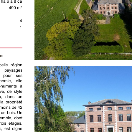
 ha 6 a 8 ca
490 m²
4
1
ns
elle région
e paysages
e pour ses
nomie, elle
onuments à
ve, de style
à, dans un
la propriété
 moins de 42
 de bois. Un
semble, dont
rois étages,
, est digne