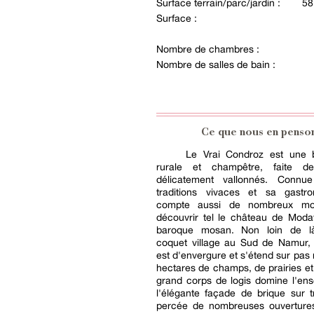
Surface terrain/parc/jardin :
58
Surface :
Nombre de chambres :
Nombre de salles de bain :
Ce que nous en penso
Le Vrai Condroz est une b
rurale et champêtre, faite d
délicatement vallonnés. Connu
traditions vivaces et sa gastro
compte aussi de nombreux m
découvrir tel le château de Moda
baroque mosan. Non loin de l
coquet village au Sud de Namur, 
est d'envergure et s'étend sur pas
hectares de champs, de prairies et
grand corps de logis domine l'en
l'élégante façade de brique sur t
percée de nombreuses ouvertures