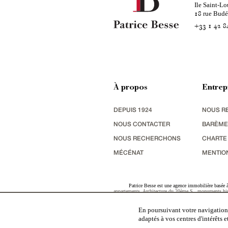
Ile Saint-Lo
rue Bud
18
+33 1 42 8
À propos
Entrep
DEPUIS 1924
NOUS R
NOUS CONTACTER
BARÈME
NOUS RECHERCHONS
CHARTE
MÉCÉNAT
MENTIO
Patrice Besse est une agence immobilière basée à 
appartements
,
Architecture du 20ème S.
,
monuments his
terres agricoles
,
biens avec vue sur mer
,
patrimoine indu
En poursuivant votre navigation,
adaptés à vos centres d'intérêts 