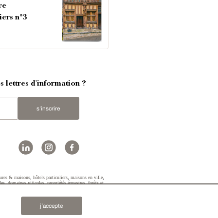
re
iers n°3
 lettres d'information ?
s'inscrire
ures & maisons
,
hôtels particuliers
,
maisons en ville
,
des
,
domaines viticoles
,
propriétés équestres
,
forêts et
2019 © Patrice Besse...
j’accepte