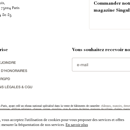
uis,
Commander not
é
Paris
75004
magazine Singul
4 80 85
rise
Vous souhaitez recevoir nos
EJOINDRE
 D'HONORAIRES
 RGPD
NS LÉGALES & CGU
Paris, ayant créé un réseau national spécialisé dans la vente de bâtiments de caractère:
châteaux
,
manoirs
,
deme
toriques
,
édifices religieux
,
chasses
,
ruines
,
moulins
,
mas & corps de ferme
,
maisons de village
,
chalets
,
basti
striel
sélectionnés par chacun de nos responsables régionaux enrichissent régulièrement nos offres.
 vous acceptez l'utilisation de cookies pour vous proposer des services et offres
et mesurer la fréquentation de nos services.
En savoir plus