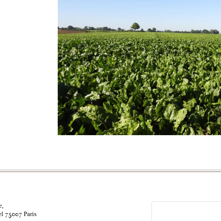
e,
el
Paris
75007