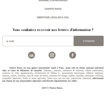
BARÈME D'HONORAIRES
CHARTE RGPD
MENTIONS LÉGALES & CGU
Vous souhaitez recevoir nos lettres d'information ?
s'inscrire
Patrice Besse est une agence immobilière basée à Paris, ayant créé un réseau national spécialisé
dans la vente de bâtiments de caractère:
châteaux
,
manoirs
,
demeures & maisons
,
hôtels particuliers
,
maisons en ville
,
appartements
,
Architecture du 20ème S.
,
monuments historiques
,
édifices religieux
,
chasses
,
ruines
,
moulins
,
mas & corps de ferme
,
maisons de village
,
chalets
,
bastides
,
domaines viticoles
,
propriétés équestres
,
forêts et terres agricoles
,
biens avec vue sur mer
,
patrimoine industriel
sélectionnés
par chacun de nos responsables régionaux enrichissent régulièrement nos offres.
2019 © Patrice Besse...