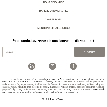
NOUS REJOINDRE
BARÈME D'HONORAIRES
CHARTE RGPD
MENTIONS LÉGALES & CGU
Vous souhaitez recevoir nos lettres d'information ?
s'inscrire
Patrice Besse est une agence immobilière basée à Paris, ayant créé un réseau national spécialisé
dans la vente de bâtiments de caractère:
châteaux
,
manoirs
,
demeures & maisons
,
hôtels particuliers
,
maisons en ville
,
appartements
,
Architecture du 20ème S.
,
monuments historiques
,
édifices religieux
,
chasses
,
ruines
,
moulins
,
mas & corps de ferme
,
maisons de village
,
chalets
,
bastides
,
domaines viticoles
,
propriétés équestres
,
forêts et terres agricoles
,
biens avec vue sur mer
,
patrimoine industriel
sélectionnés
par chacun de nos responsables régionaux enrichissent régulièrement nos offres.
2019 © Patrice Besse...