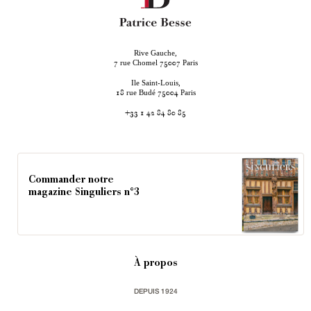
Rive Gauche,
rue Chomel
Paris
7
75007
Ile Saint-Louis,
rue Budé
Paris
18
75004
+33 1 42 84 80 85
Commander notre
magazine Singuliers n°3
À propos
DEPUIS 1924