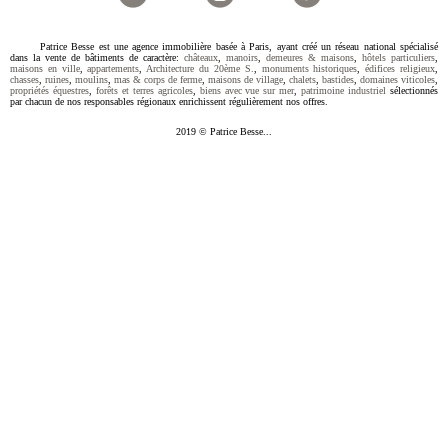
Patrice Besse est une agence immobilière basée à Paris, ayant créé un réseau national spécialisé
dans la vente de bâtiments de caractère:
châteaux
,
manoirs
,
demeures & maisons
,
hôtels particuliers
,
maisons en ville
,
appartements
,
Architecture du 20ème S.
,
monuments historiques
,
édifices religieux
,
chasses
,
ruines
,
moulins
,
mas & corps de ferme
,
maisons de village
,
chalets
,
bastides
,
domaines viticoles
,
propriétés équestres
,
forêts et terres agricoles
,
biens avec vue sur mer
,
patrimoine industriel
sélectionnés
par chacun de nos responsables régionaux enrichissent régulièrement nos offres.
2019 © Patrice Besse...