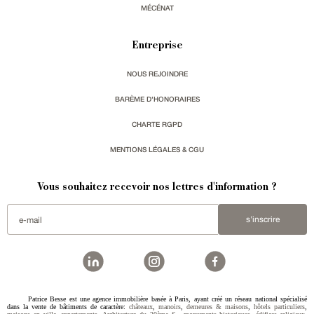
MÉCÉNAT
Entreprise
NOUS REJOINDRE
BARÈME D'HONORAIRES
CHARTE RGPD
MENTIONS LÉGALES & CGU
Vous souhaitez recevoir nos lettres d'information ?
s'inscrire
Patrice Besse est une agence immobilière basée à Paris, ayant créé un réseau national spécialisé
dans la vente de bâtiments de caractère:
châteaux
,
manoirs
,
demeures & maisons
,
hôtels particuliers
,