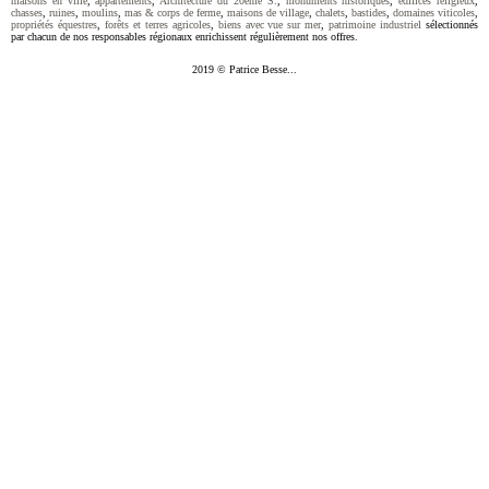
maisons en ville
,
appartements
,
Architecture du 20ème S.
,
monuments historiques
,
édifices religieux
,
chasses
,
ruines
,
moulins
,
mas & corps de ferme
,
maisons de village
,
chalets
,
bastides
,
domaines viticoles
,
propriétés équestres
,
forêts et terres agricoles
,
biens avec vue sur mer
,
patrimoine industriel
sélectionnés
par chacun de nos responsables régionaux enrichissent régulièrement nos offres.
2019 © Patrice Besse...