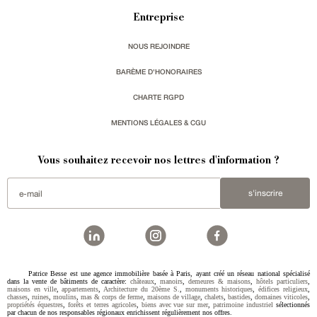
Entreprise
NOUS REJOINDRE
BARÈME D'HONORAIRES
CHARTE RGPD
MENTIONS LÉGALES & CGU
Vous souhaitez recevoir nos lettres d'information ?
s'inscrire
Patrice Besse est une agence immobilière basée à Paris, ayant créé un réseau national spécialisé
dans la vente de bâtiments de caractère:
châteaux
,
manoirs
,
demeures & maisons
,
hôtels particuliers
,
maisons en ville
,
appartements
,
Architecture du 20ème S.
,
monuments historiques
,
édifices religieux
,
chasses
,
ruines
,
moulins
,
mas & corps de ferme
,
maisons de village
,
chalets
,
bastides
,
domaines viticoles
,
propriétés équestres
,
forêts et terres agricoles
,
biens avec vue sur mer
,
patrimoine industriel
sélectionnés
par chacun de nos responsables régionaux enrichissent régulièrement nos offres.