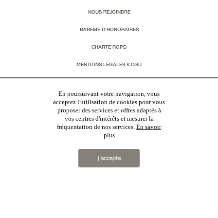
NOUS REJOINDRE
BARÈME D'HONORAIRES
CHARTE RGPD
MENTIONS LÉGALES & CGU
Vous souhaitez recevoir nos lettres d'information ?
En poursuivant votre navigation, vous
acceptez l'utilisation de cookies pour vous
proposer des services et offres adaptés à
s'inscrire
vos centres d'intérêts et mesurer la
fréquentation de nos services.
En savoir
plus
j’accepte
Patrice Besse
est une agence immobilière basée à Paris, ayant créé un réseau national spécialisé
dans la vente de bâtiments de caractère. Vente de
châteaux
,
manoirs
,
demeures & maisons
,
hôtels
particuliers
,
maisons en ville
,
appartements
,
Architecture du 20ème S.
,
monuments historiques
,
édifices
religieux
,
chasses
,
ruines
,
moulins
,
mas & corps de ferme
,
maisons de village
,
chalets
,
bastides
,
domaines viticoles
,
propriétés équestres
,
forêts et terres agricoles
,
biens avec vue sur mer
,
patrimoine
industriel
en France
2019 © Patrice Besse...