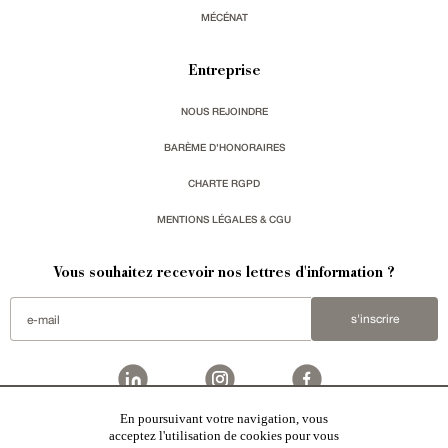
MÉCÉNAT
Entreprise
NOUS REJOINDRE
BARÈME D'HONORAIRES
CHARTE RGPD
MENTIONS LÉGALES & CGU
Vous souhaitez recevoir nos lettres d'information ?
s'inscrire
En poursuivant votre navigation, vous
Patrice Besse
est une agence immobilière basée à Paris, ayant créé un réseau national spécialisé
acceptez l'utilisation de cookies pour vous
dans la vente de bâtiments de caractère. Vente de
châteaux
,
manoirs
,
demeures & maisons
,
hôtels