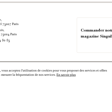
e,
el
Paris
75007
uis,
Commander not
é
Paris
75004
magazine Singul
4 80 85
 vous acceptez l'utilisation de cookies pour vous proposer des services et offres
rise
Vous souhaitez recevoir nos
et mesurer la fréquentation de nos services.
En savoir plus
EJOINDRE
 D'HONORAIRES
 RGPD
NS LÉGALES & CGU