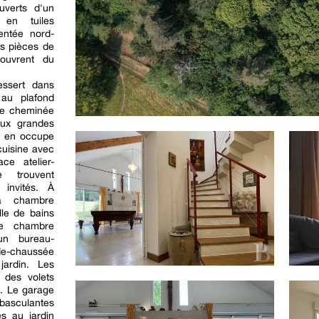
uverts d'un
 en tuiles
entée nord-
es pièces de
 ouvrent du
essert dans
au plafond
ne cheminée
eux grandes
in en occupe
cuisine avec
ce atelier-
e trouvent
s invités. À
a chambre
lle de bains
une chambre
un bureau-
-de-chaussée
jardin. Les
 des volets
s. Le garage
asculantes
s au jardin