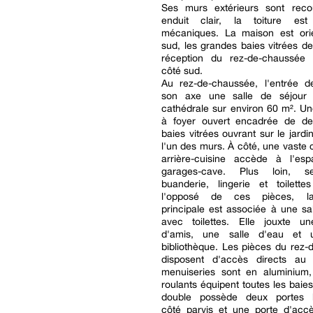
Ses murs extérieurs sont reco
enduit clair, la toiture est
mécaniques. La maison est ori
sud, les grandes baies vitrées d
réception du rez-de-chaussée
côté sud.
Au rez-de-chaussée, l'entrée d
son axe une salle de séjour 
cathédrale sur environ 60 m². U
à foyer ouvert encadrée de d
baies vitrées ouvrant sur le jard
l'un des murs. À côté, une vaste 
arrière-cuisine accède à l'espa
garages-cave. Plus loin, s
buanderie, lingerie et toilette
l'opposé de ces pièces, l
principale est associée à une sa
avec toilettes. Elle jouxte 
d'amis, une salle d'eau et 
bibliothèque. Les pièces du rez
disposent d'accès directs au 
menuiseries sont en aluminium,
roulants équipent toutes les baie
double possède deux portes b
côté parvis et une porte d'accè