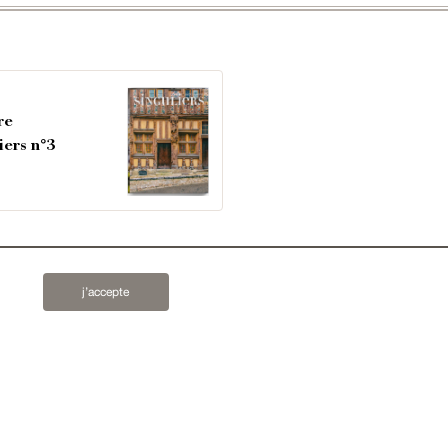
re
iers n°3
 lettres d'information ?
j’accepte
s'inscrire