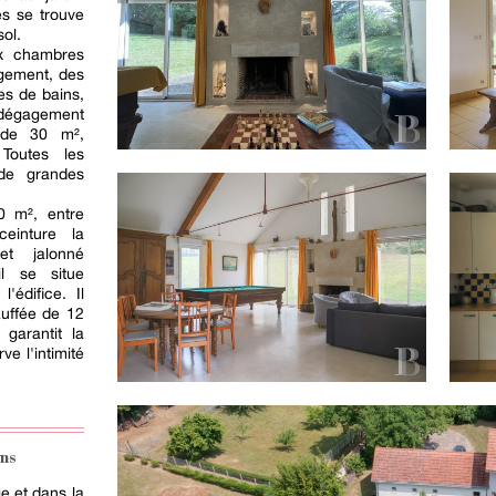
es se trouve
ol.
ix chambres
gement, des
es de bains,
dégagement
 de 30 m²,
Toutes les
de grandes
0 m², entre
einture la
et jalonné
il se situe
'édifice. Il
auffée de 12
garantit la
ve l'intimité
ns
ge et dans la