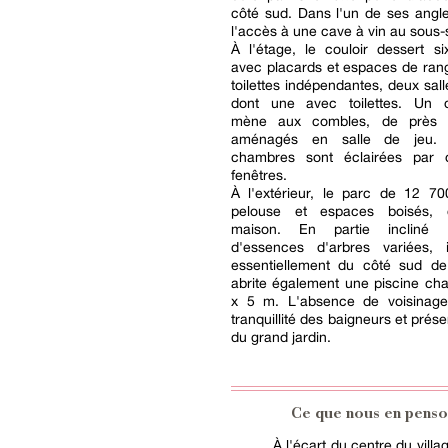
côté sud. Dans l'un de ses angl
l'accès à une cave à vin au sous-s
À l'étage, le couloir dessert s
avec placards et espaces de ran
toilettes indépendantes, deux sall
dont une avec toilettes. Un 
mène aux combles, de près
aménagés en salle de jeu. 
chambres sont éclairées par 
fenêtres.
À l'extérieur, le parc de 12 70
pelouse et espaces boisés, c
maison. En partie incliné 
d'essences d'arbres variées, 
essentiellement du côté sud de l
abrite également une piscine ch
x 5 m. L'absence de voisinage 
tranquillité des baigneurs et préser
du grand jardin.
Ce que nous en penso
À l'écart du centre du villa