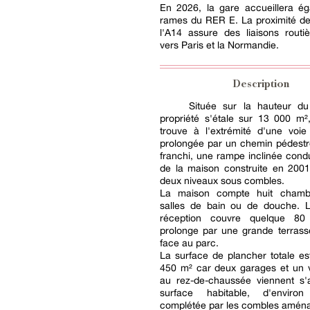
En 2026, la gare accueillera ég
rames du RER E. La proximité de
l'A14 assure des liaisons routi
vers Paris et la Normandie.
Description
Située sur la hauteur du
propriété s'étale sur 13 000 m²
trouve à l'extrémité d'une voie
prolongée par un chemin pédestre
franchi, une rampe inclinée condu
de la maison construite en 2001
deux niveaux sous combles.
La maison compte huit chambr
salles de bain ou de douche. 
réception couvre quelque 8
prolonge par une grande terrass
face au parc.
La surface de plancher totale e
450 m² car deux garages et un v
au rez-de-chaussée viennent s'a
surface habitable, d'envir
complétée par les combles amén