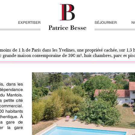
EXPERTISER
SÉJOURNER
N
moins de 1 h de Paris dans les Yvelines, une propriété cachée, sur 1,3 h
c grande maison contemporaine de 390 m², huit chambres, parc et pis
is, dans les
 dépendance
 du Mantois.
 petite cité
ommercial.
00 habitants
thentique. À
 la gare de
ier la gare