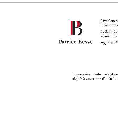
Rive Gauch
rue Chom
7
Ile Saint-Lo
rue Bud
18
+33 1 42 8
En poursuivant votre navigation,
À propos
Entrep
adaptés à vos centres d'intérêts 
DEPUIS 1924
NOUS R
NOUS CONTACTER
BARÈME
NOUS RECHERCHONS
CHARTE
MÉCÉNAT
MENTIO