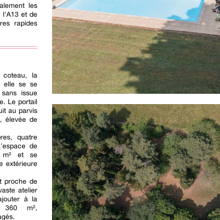
alement les
 l'A13 et de
ères rapides
 coteau, la
, elle se se
 sans issue
. Le portail
it au parvis
, élevée de
es, quatre
L'espace de
0 m² et se
e extérieure
st proche de
aste atelier
jouter à la
on 360 m²,
agés.