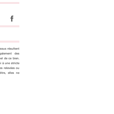
ssus résultent
galement des
el de ce bien.
i à une stricte
es relevées ou
tre, elles ne