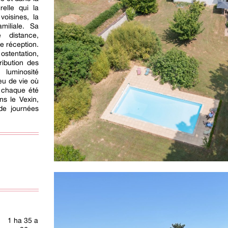
elle qui la
voisines, la
amiliale. Sa
 distance,
e réception.
ostentation,
ribution des
luminosité
eu de vie où
r chaque été
ns le Vexin,
de journées
1 ha 35 a