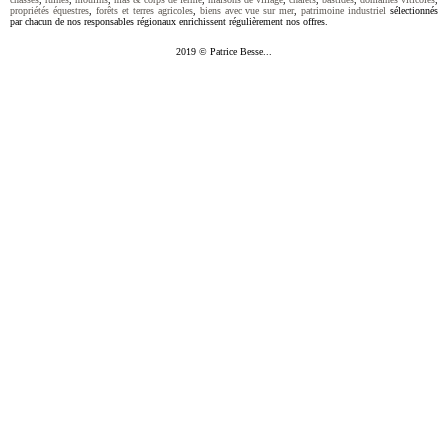
propriétés équestres
,
forêts et terres agricoles
,
biens avec vue sur mer
,
patrimoine industriel
sélectionnés
par chacun de nos responsables régionaux enrichissent régulièrement nos offres.
2019 © Patrice Besse...