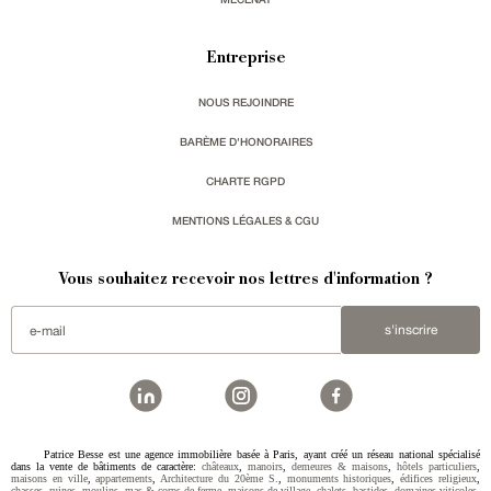
Entreprise
NOUS REJOINDRE
BARÈME D'HONORAIRES
CHARTE RGPD
MENTIONS LÉGALES & CGU
Vous souhaitez recevoir nos lettres d'information ?
s'inscrire
Patrice Besse est une agence immobilière basée à Paris, ayant créé un réseau national spécialisé
dans la vente de bâtiments de caractère:
châteaux
,
manoirs
,
demeures & maisons
,
hôtels particuliers
,
maisons en ville
,
appartements
,
Architecture du 20ème S.
,
monuments historiques
,
édifices religieux
,
chasses
,
ruines
,
moulins
,
mas & corps de ferme
,
maisons de village
,
chalets
,
bastides
,
domaines viticoles
,