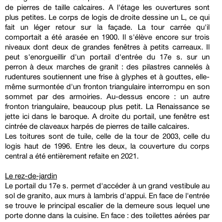
de pierres de taille calcaires. A l'étage les ouvertures sont
plus petites. Le corps de logis de droite dessine un L, ce qui
fait un léger retour sur la façade. La tour carrée qu'il
comportait a été arasée en 1900. Il s'élève encore sur trois
niveaux dont deux de grandes fenêtres à petits carreaux. Il
peut s'enorgueillir d'un portail d'entrée du 17e s. sur un
perron à deux marches de granit : des pilastres cannelés à
rudentures soutiennent une frise à glyphes et à gouttes, elle-
même surmontée d'un fronton triangulaire interrompu en son
sommet par des armoiries. Au-dessus encore : un autre
fronton triangulaire, beaucoup plus petit. La Renaissance se
jette ici dans le baroque. A droite du portail, une fenêtre est
cintrée de claveaux harpés de pierres de taille calcaires.
Les toitures sont de tuile, celle de la tour de 2003, celle du
logis haut de 1996. Entre les deux, la couverture du corps
central a été entièrement refaite en 2021.
Le rez-de-jardin
Le portail du 17e s. permet d'accéder à un grand vestibule au
sol de granito, aux murs à lambris d'appui. En face de l'entrée
se trouve le principal escalier de la demeure sous lequel une
porte donne dans la cuisine. En face : des toilettes aérées par