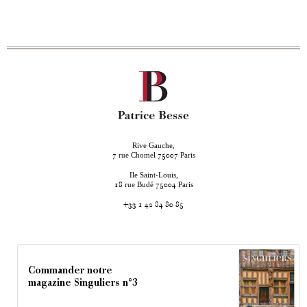
Rive Gauche,
rue Chomel
Paris
7
75007
Ile Saint-Louis,
rue Budé
Paris
18
75004
+33 1 42 84 80 85
Commander notre
magazine Singuliers n°3