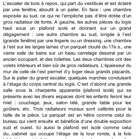
L'escalier de bois à repos, qui part du vestibule et est éclairé
par une fenêtre, aboutit à un palier. En face : une chambre
exposée au sud, ce qui ne l'empêche pas d'être dotée d'un
gros radiateur de fonte. A gauche, les autres pièces du logis
haut sous un plafond isolé et donnant sur un grand
dégagement : une autre chambre au sud, longée à l'est
(grande fenêtre) par une lingerie ou un dressing, une chambre
à l'est sur les larges lames d'un parquet clouté du 17e s., une
vaste salle de bains sur un beau carrelage dessiné par un
ancien occupant, et des toilettes. Les deux chambres ont des
volets intérieurs et bien sûr de gros radiateurs. L'épaisseur du
mur de celle de l'est permet d'y loger deux grands placards.
Sur le palier du grand escalier, quelques marches conduisent
à l'étage du corps central du logis. C'est d'abord une grande
salle sous la charpente apparente (plafond isolé) qui se
présente avec les divers espaces dont les enfants feront leur
miel : couchage, jeux, salon télé, grande table pour les
goûters, etc. Trois radiateurs muraux sont calibrés pour la
taille de la pièce. Le parquet est en hêtre comme celui du
bureau qui vient ensuite et bénéficie d'une double exposition
sud et ouest. Ici aussi le plafond est isolé comme celui
du...cabinet qui occupe l'étage de la tour ronde, à la fois