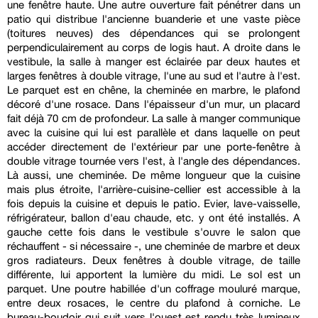
une fenêtre haute. Une autre ouverture fait pénétrer dans un
patio qui distribue l'ancienne buanderie et une vaste pièce
(toitures neuves) des dépendances qui se prolongent
perpendiculairement au corps de logis haut. A droite dans le
vestibule, la salle à manger est éclairée par deux hautes et
larges fenêtres à double vitrage, l'une au sud et l'autre à l'est.
Le parquet est en chêne, la cheminée en marbre, le plafond
décoré d'une rosace. Dans l'épaisseur d'un mur, un placard
fait déjà 70 cm de profondeur. La salle à manger communique
avec la cuisine qui lui est parallèle et dans laquelle on peut
accéder directement de l'extérieur par une porte-fenêtre à
double vitrage tournée vers l'est, à l'angle des dépendances.
Là aussi, une cheminée. De même longueur que la cuisine
mais plus étroite, l'arrière-cuisine-cellier est accessible à la
fois depuis la cuisine et depuis le patio. Evier, lave-vaisselle,
réfrigérateur, ballon d'eau chaude, etc. y ont été installés. A
gauche cette fois dans le vestibule s'ouvre le salon que
réchauffent - si nécessaire -, une cheminée de marbre et deux
gros radiateurs. Deux fenêtres à double vitrage, de taille
différente, lui apportent la lumière du midi. Le sol est un
parquet. Une poutre habillée d'un coffrage mouluré marque,
entre deux rosaces, le centre du plafond à corniche. Le
bureau-boudoir qui suit vers l'ouest est rendu très lumineux