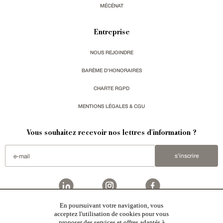
MÉCÉNAT
Entreprise
NOUS REJOINDRE
BARÈME D'HONORAIRES
CHARTE RGPD
MENTIONS LÉGALES & CGU
Vous souhaitez recevoir nos lettres d'information ?
s'inscrire
En poursuivant votre navigation, vous
Patrice Besse
est une agence immobilière basée à Paris, ayant créé un réseau national spécialisé
acceptez l'utilisation de cookies pour vous
dans la vente de bâtiments de caractère. Vente de
châteaux
,
manoirs
,
demeures & maisons
,
hôtels
proposer des services et offres adaptés à