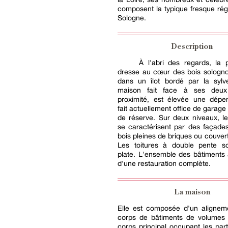
composent la typique fresque rég
Sologne.
Description
À l'abri des regards, la 
dresse au cœur des bois sologno
dans un îlot bordé par la sylve
maison fait face à ses deu
proximité, est élevée une dépe
fait actuellement office de garage
de réserve. Sur deux niveaux, l
se caractérisent par des façade
bois pleines de briques ou couvert
Les toitures à double pente so
plate. L'ensemble des bâtiments a 
d'une restauration complète.
La maison
Elle est composée d'un aligneme
corps de bâtiments de volumes d
corps principal occupant les part