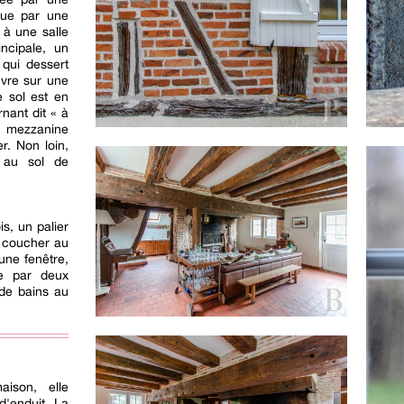
 que par une
 à une salle
ncipale, un
 qui dessert
uvre sur une
 sol est en
nant dit « à
 mezzanine
. Non loin,
 au sol de
is, un palier
 coucher au
 une fenêtre,
e par deux
 de bains au
ison, elle
d'enduit. La