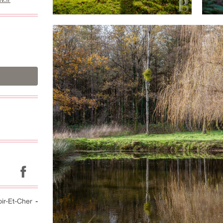
oir-Et-Cher
-