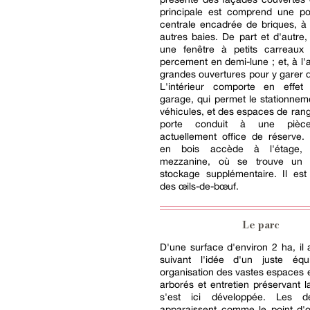
principale est comprend une po
centrale encadrée de briques, à
autres baies. De part et d'autre,
une fenêtre à petits carreaux 
percement en demi-lune ; et, à l'a
grandes ouvertures pour y garer d
L'intérieur comporte en effet
garage, qui permet le stationne
véhicules, et des espaces de ra
porte conduit à une pièce
actuellement office de réserve.
en bois accède à l'étage,
mezzanine, où se trouve un
stockage supplémentaire. Il est
des œils-de-bœuf.
Le parc
D'une surface d'environ 2 ha, il
suivant l'idée d'un juste équi
organisation des vastes espaces
arborés et entretien préservant l
s'est ici développée. Les 
apparaissent comme le point d'