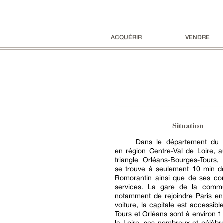
ACQUÉRIR
VENDRE
Situation
Dans le département du L
en région Centre-Val de Loire, 
triangle Orléans-Bourges-Tours, 
se trouve à seulement 10 min de
Romorantin ainsi que de ses c
services. La gare de la comm
notamment de rejoindre Paris en
voiture, la capitale est accessibl
Tours et Orléans sont à environ 1 
la Loire, ses nombreux et célèb