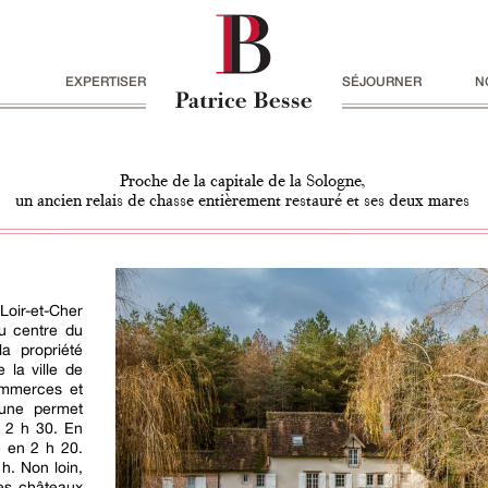
EXPERTISER
SÉJOURNER
N
Proche de la capitale de la Sologne,
un ancien relais de chasse entièrement restauré et ses deux mares
oir-et-Cher
au centre du
la propriété
 la ville de
ommerces et
une permet
 2 h 30. En
e en 2 h 20.
h. Non loin,
res châteaux