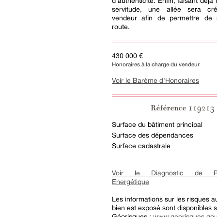
d'authenticité. Enfin, faisant déjà 
servitude, une allée sera cr
vendeur afin de permettre de r
route.
430 000 €
Honoraires à la charge du vendeur
Voir le Barème d'Honoraires
119213
Référence
Surface du bâtiment principal
Surface des dépendances
Surface cadastrale
Voir le Diagnostic de Pe
Energétique
Les informations sur les risques 
bien est exposé sont disponibles su
Géorisques :
www.georisques.gou