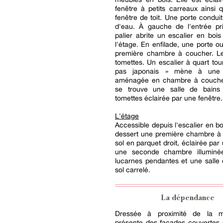
fenêtre à petits carreaux ainsi
fenêtre de toit. Une porte conduit
d'eau. À gauche de l'entrée pri
palier abrite un escalier en bois
l'étage. En enfilade, une porte o
première chambre à coucher. Le
tomettes. Un escalier à quart tour
pas japonais » mène à une
aménagée en chambre à coucher
se trouve une salle de bains
tomettes éclairée par une fenêtre.
L'étage
Accessible depuis l'escalier en bo
dessert une première chambre à
sol en parquet droit, éclairée par
une seconde chambre illuminé
lucarnes pendantes et une salle
sol carrelé.
La dépendance
Dressée à proximité de la ma
présente des façades couvertes 