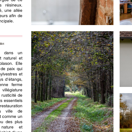
s résineux.
é, une allée
eurs afin de
ncipale.
ns
ée dans un
t naturel et
blason. Elle
 de paix qui
ylvestres et
s d'étangs,
ienne ferme
villégiature
rusticité de
s essentiels
estauration
a ville de
ît comme un
eu des plus
 nature et