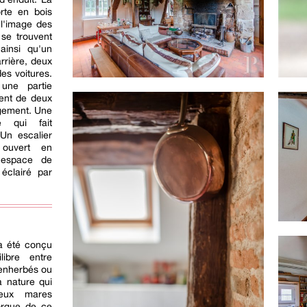
rte en bois
 l'image des
 se trouvent
ainsi qu'un
rrière, deux
es voitures.
 une partie
ment de deux
ngement. Une
 qui fait
 Un escalier
 ouvert en
 espace de
 éclairé par
 a été conçu
libre entre
 enherbés ou
a nature qui
deux mares
orgue de ce