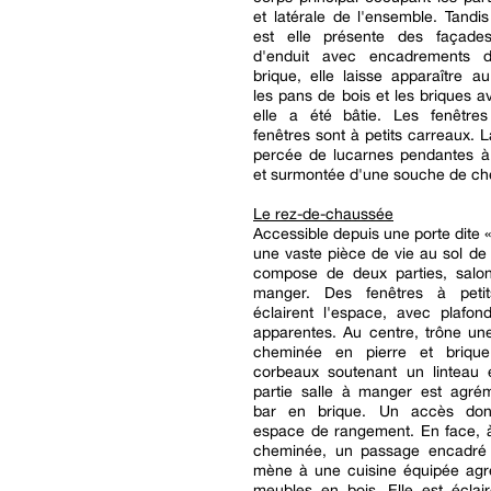
et latérale de l'ensemble. Tandi
est elle présente des façade
d'enduit avec encadrements 
brique, elle laisse apparaître a
les pans de bois et les briques a
elle a été bâtie. Les fenêtres
fenêtres sont à petits carreaux. L
percée de lucarnes pendantes 
et surmontée d'une souche de ch
Le rez-de-chaussée
Accessible depuis une porte dite «
une vaste pièce de vie au sol de
compose de deux parties, salon
manger. Des fenêtres à petit
éclairent l'espace, avec plafon
apparentes. Au centre, trône un
cheminée en pierre et briqu
corbeaux soutenant un linteau 
partie salle à manger est agré
bar en brique. Un accès do
espace de rangement. En face, à
cheminée, un passage encadré
mène à une cuisine équipée ag
meubles en bois. Elle est éclai