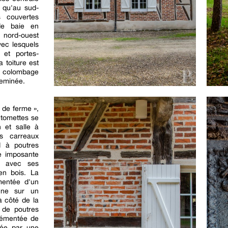
s qu'au sud-
s couvertes
de baie en
u nord-ouest
vec lesquels
 et portes-
a toiture est
à colombage
eminée.
 de ferme »,
 tomettes se
 et salle à
s carreaux
d à poutres
e imposante
e avec ses
en bois. La
mentée d'un
nne sur un
 côté de la
 de poutres
rémentée de
rée par une