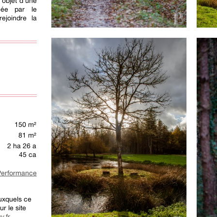
l'objet d'une
éée par le
ejoindre la
150 m²
81 m²
2 ha 26 a
45 ca
rformance
auxquels ce
r le site
v.fr