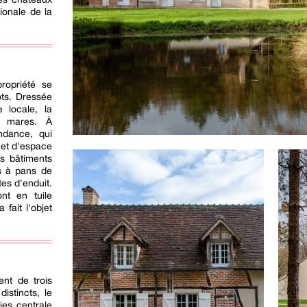
ionale de la
propriété se
ts. Dressée
 locale, la
x mares. À
ndance, qui
 et d'espace
es bâtiments
s à pans de
es d'enduit.
nt en tuile
fait l'objet
nt de trois
istincts, le
ies centrale