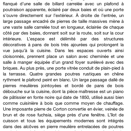
flanqué d’une salle de billard carrelée avec un plafond à
poutraison apparente, éclairé par deux baies et où une porte
s’ouvre directement sur l’extérieur. À droite de l’entrée, un
large passage encadré de pierres de taille massives mène à
une vaste salle carrelée tout en longueur, éclairée de chaque
côté par des baies, donnant soit sur la route, soit sur la cour
intérieure. L’espace est délimité par des structures
décoratives à pans de bois très ajourées qui prolongent la
vue jusqu’à la cuisine. Dans les espaces ouverts ainsi
cloisonnés, prennent place un salon avec cheminée et une
salle à manger équipée d’un grand foyer surélevé avec des
briques. Au plus près, une porte vitrée conduit de plain-pied à
la terrasse. Quatre grandes poutres rustiques en chêne
rythment le plafond peint en blanc. Un large passage dallé de
pierres meulières jointoyées et bordé de pans de bois
débouche sur la cuisine, dont la pièce maîtresse est un piano
de pâtissier en fonte noire qui date de 1850, utilisé aussi bien
comme cuisinière à bois que comme moyen de chauffage.
Une imposante pierre de Corton convertie en évier, veinée de
brun et de rose fuchsia, siège près d’une fenêtre. L’îlot de
cuisson et tous les équipements modernes sont intégrés
dans des alcôves en pierre meulière entrelacées de poutres