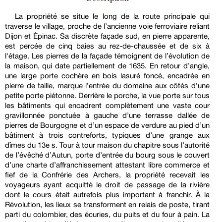
La propriété se situe le long de la route principale qui
traverse le village, proche de l’ancienne voie ferroviaire reliant
Dijon et Épinac. Sa discrète façade sud, en pierre apparente,
est percée de cinq baies au rez-de-chaussée et de six à
l'étage. Les pierres de la façade témoignent de l’évolution de
la maison, qui date partiellement de 1635. En retour d’angle,
une large porte cochère en bois lasuré foncé, encadrée en
pierre de taille, marque l’entrée du domaine aux côtés d’une
petite porte piétonne. Derrière le porche, la vue porte sur tous
les bâtiments qui encadrent complètement une vaste cour
gravillonnée ponctuée à gauche d’une terrasse dallée de
pierres de Bourgogne et d’un espace de verdure au pied d’un
bâtiment à trois contreforts, typiques d’une grange aux
dîmes du 13e s. Tour à tour maison du chapitre sous l’autorité
de l’évêché d’Autun, porte d’entrée du bourg sous le couvert
d’une charte d’affranchissement attestant libre commerce et
fief de la Confrérie des Archers, la propriété recevait les
voyageurs ayant acquitté le droit de passage de la rivière
dont le cours était autrefois plus important à franchir. À la
Révolution, les lieux se transforment en relais de poste, tirant
parti du colombier, des écuries, du puits et du four à pain. La