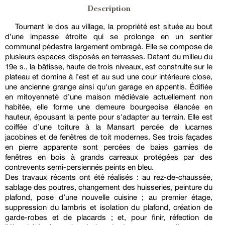
Description
Tournant le dos au village, la propriété est située au bout
d’une impasse étroite qui se prolonge en un sentier
communal pédestre largement ombragé. Elle se compose de
plusieurs espaces disposés en terrasses. Datant du milieu du
19e s., la bâtisse, haute de trois niveaux, est construite sur le
plateau et domine à l’est et au sud une cour intérieure close,
une ancienne grange ainsi qu'un garage en appentis. Édifiée
en mitoyenneté d’une maison médiévale actuellement non
habitée, elle forme une demeure bourgeoise élancée en
hauteur, épousant la pente pour s'adapter au terrain. Elle est
coiffée d’une toiture à la Mansart percée de lucarnes
jacobines et de fenêtres de toit modernes. Ses trois façades
en pierre apparente sont percées de baies garnies de
fenêtres en bois à grands carreaux protégées par des
contrevents semi-persiennés peints en bleu.
Des travaux récents ont été réalisés : au rez-de-chaussée,
sablage des poutres, changement des huisseries, peinture du
plafond, pose d’une nouvelle cuisine ; au premier étage,
suppression du lambris et isolation du plafond, création de
garde-robes et de placards ; et, pour finir, réfection de