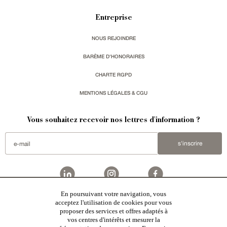
Entreprise
NOUS REJOINDRE
BARÈME D'HONORAIRES
CHARTE RGPD
MENTIONS LÉGALES & CGU
Vous souhaitez recevoir nos lettres d'information ?
s'inscrire
En poursuivant votre navigation, vous
Patrice Besse
est une agence immobilière basée à Paris, ayant créé un réseau national spécialisé
acceptez l'utilisation de cookies pour vous
dans la vente de bâtiments de caractère. Vente de
châteaux
,
manoirs
,
demeures & maisons
,
hôtels
proposer des services et offres adaptés à
particuliers
,
maisons en ville
,
appartements
,
Architecture du 20ème S.
,
monuments historiques
,
édifices
religieux
,
chasses
,
ruines
,
moulins
,
mas & corps de ferme
,
maisons de village
,
chalets
,
bastides
,
vos centres d'intérêts et mesurer la
domaines viticoles
,
propriétés équestres
,
forêts et terres agricoles
,
biens avec vue sur mer
,
patrimoine