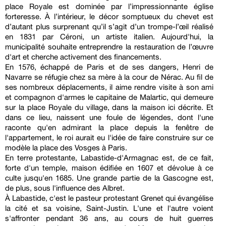
place Royale est dominée par l’impressionnante église
forteresse. À l’intérieur, le décor somptueux du chevet est
d’autant plus surprenant qu’il s’agit d’un trompe-l’œil réalisé
en 1831 par Céroni, un artiste italien. Aujourd'hui, la
municipalité souhaite entreprendre la restauration de l’œuvre
d'art et cherche activement des financements.
En 1576, échappé de Paris et de ses dangers, Henri de
Navarre se réfugie chez sa mère à la cour de Nérac. Au fil de
ses nombreux déplacements, il aime rendre visite à son ami
et compagnon d'armes le capitaine de Malartic, qui demeure
sur la place Royale du village, dans la maison ici décrite. Et
dans ce lieu, naissent une foule de légendes, dont l'une
raconte qu'en admirant la place depuis la fenêtre de
l'appartement, le roi aurait eu l'idée de faire construire sur ce
modèle la place des Vosges à Paris.
En terre protestante, Labastide-d'Armagnac est, de ce fait,
forte d'un temple, maison édifiée en 1607 et dévolue à ce
culte jusqu'en 1685. Une grande partie de la Gascogne est,
de plus, sous l'influence des Albret.
À Labastide, c'est le pasteur protestant Grenet qui évangélise
la cité et sa voisine, Saint-Justin. L'une et l'autre voient
s'affronter pendant 36 ans, au cours de huit guerres