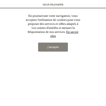
NOUS REJOINDRE
BARÈME D'HONORAIRES
En poursuivant votre navigation, vous
acceptez l'utilisation de cookies pour vous
CHARTE RGPD
proposer des services et offres adaptés à
vos centres d'intérêts et mesurer la
MENTIONS LÉGALES & CGU
fréquentation de nos services.
En savoir
plus
Vous souhaitez recevoir nos lettres d'information ?
j’accepte
s'inscrire
Patrice Besse
est une agence immobilière basée à Paris, ayant créé un réseau national spécialisé
dans la vente de bâtiments de caractère. Vente de
châteaux
,
manoirs
,
demeures & maisons
,
hôtels
particuliers
,
maisons en ville
,
appartements
,
Architecture du 20ème S.
,
monuments historiques
,
édifices
religieux
,
chasses
,
ruines
,
moulins
,
mas & corps de ferme
,
maisons de village
,
chalets
,
bastides
,
domaines viticoles
,
propriétés équestres
,
forêts et terres agricoles
,
biens avec vue sur mer
,
patrimoine
industriel
en France
2019 © Patrice Besse...