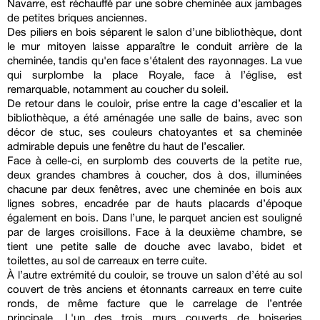
Navarre, est réchauffé par une sobre cheminée aux jambages
de petites briques anciennes.
Des piliers en bois séparent le salon d’une bibliothèque, dont
le mur mitoyen laisse apparaître le conduit arrière de la
cheminée, tandis qu'en face s'étalent des rayonnages. La vue
qui surplombe la place Royale, face à l’église, est
remarquable, notamment au coucher du soleil.
De retour dans le couloir, prise entre la cage d’escalier et la
bibliothèque, a été aménagée une salle de bains, avec son
décor de stuc, ses couleurs chatoyantes et sa cheminée
admirable depuis une fenêtre du haut de l’escalier.
Face à celle-ci, en surplomb des couverts de la petite rue,
deux grandes chambres à coucher, dos à dos, illuminées
chacune par deux fenêtres, avec une cheminée en bois aux
lignes sobres, encadrée par de hauts placards d’époque
également en bois. Dans l’une, le parquet ancien est souligné
par de larges croisillons. Face à la deuxième chambre, se
tient une petite salle de douche avec lavabo, bidet et
toilettes, au sol de carreaux en terre cuite.
À l’autre extrémité du couloir, se trouve un salon d’été au sol
couvert de très anciens et étonnants carreaux en terre cuite
ronds, de même facture que le carrelage de l’entrée
principale. L'un des trois murs couverts de boiseries