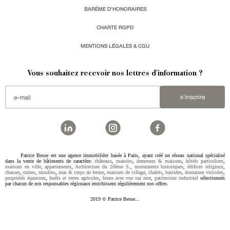
BARÈME D'HONORAIRES
CHARTE RGPD
MENTIONS LÉGALES & CGU
Vous souhaitez recevoir nos lettres d'information ?
s'inscrire
Patrice Besse est une agence immobilière basée à Paris, ayant créé un réseau national spécialisé
dans la vente de bâtiments de caractère:
châteaux
,
manoirs
,
demeures & maisons
,
hôtels particuliers
,
maisons en ville
,
appartements
,
Architecture du 20ème S.
,
monuments historiques
,
édifices religieux
,
chasses
,
ruines
,
moulins
,
mas & corps de ferme
,
maisons de village
,
chalets
,
bastides
,
domaines viticoles
,
propriétés équestres
,
forêts et terres agricoles
,
biens avec vue sur mer
,
patrimoine industriel
sélectionnés
par chacun de nos responsables régionaux enrichissent régulièrement nos offres.
2019 © Patrice Besse...