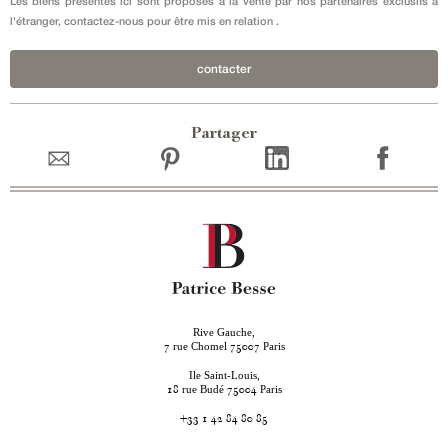
Les biens présentés ici sont proposés à la vente par nos partenaires exclusifs à
l'étranger, contactez-nous pour être mis en relation .
contacter
Partager
Rive Gauche,
rue Chomel
Paris
7
75007
Ile Saint-Louis,
rue Budé
Paris
18
75004
+33 1 42 84 80 85