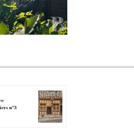
re
iers n°3