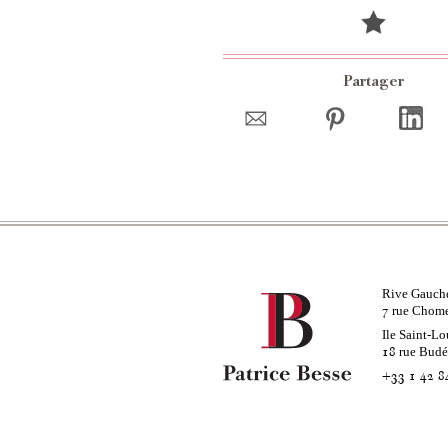
Partager
Rive Gauch
rue Chom
7
Ile Saint-Lo
rue Bud
18
+33 1 42 8