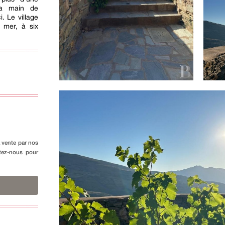
la main de
. Le village
 mer, à six
a vente par nos
ctez-nous pour