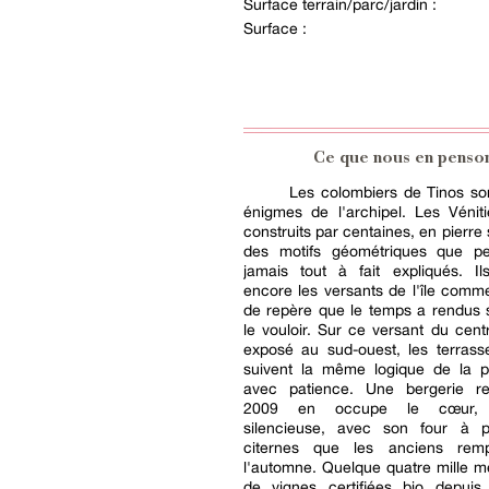
Surface terrain/parc/jardin :
Surface :
Ce que nous en penso
Les colombiers de Tinos so
énigmes de l'archipel. Les Vénit
construits par centaines, en pierre
des motifs géométriques que p
jamais tout à fait expliqués. Il
encore les versants de l'île comm
de repère que le temps a rendus 
le vouloir. Sur ce versant du cent
exposé au sud-ouest, les terrass
suivent la même logique de la p
avec patience. Une bergerie r
2009 en occupe le cœur, 
silencieuse, avec son four à 
citernes que les anciens remp
l'automne. Quelque quatre mille m
de vignes certifiées bio depuis