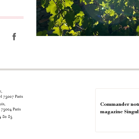
e,
el
Paris
75007
uis,
Commander not
é
Paris
75004
magazine Singul
4 80 85