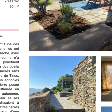
7800 m2
50 m²
ns
nt l'une des
iens les ont
 sèche, avec
ersonne n'a
s ponctuent
e des points
sacrés sans
re de Tinos,
es agricoles
ierre posée
estaurée en
autonome,
pain et ses
lissaient à
ètres carrés
 plus d'une