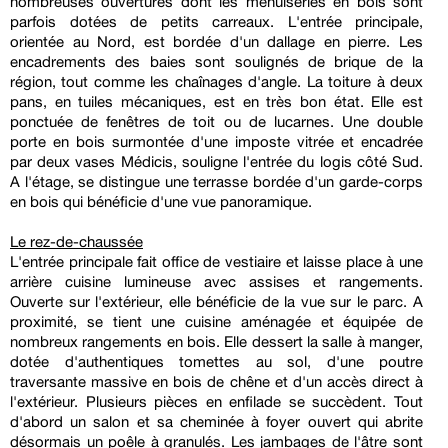
nombreuses ouvertures dont les menuiseries en bois sont
parfois dotées de petits carreaux. L'entrée principale,
orientée au Nord, est bordée d'un dallage en pierre. Les
encadrements des baies sont soulignés de brique de la
région, tout comme les chaînages d'angle. La toiture à deux
pans, en tuiles mécaniques, est en très bon état. Elle est
ponctuée de fenêtres de toit ou de lucarnes. Une double
porte en bois surmontée d'une imposte vitrée et encadrée
par deux vases Médicis, souligne l'entrée du logis côté Sud.
A l'étage, se distingue une terrasse bordée d'un garde-corps
en bois qui bénéficie d'une vue panoramique.
Le rez-de-chaussée
L'entrée principale fait office de vestiaire et laisse place à une
arrière cuisine lumineuse avec assises et rangements.
Ouverte sur l'extérieur, elle bénéficie de la vue sur le parc. A
proximité, se tient une cuisine aménagée et équipée de
nombreux rangements en bois. Elle dessert la salle à manger,
dotée d'authentiques tomettes au sol, d'une poutre
traversante massive en bois de chêne et d'un accès direct à
l'extérieur. Plusieurs pièces en enfilade se succèdent. Tout
d'abord un salon et sa cheminée à foyer ouvert qui abrite
désormais un poêle à granulés. Les jambages de l'âtre sont