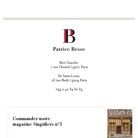
Rive Gauche,
rue Chomel
Paris
7
75007
Ile Saint-Louis,
rue Budé
Paris
18
75004
+33 1 42 84 80 85
Commander notre
magazine Singuliers n°3