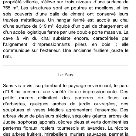
propriété viticole, s'élève sur trois niveaux d'une surface de
765 m². Les structures sont en poutres et moellons, et les
sols couverts d'une dalle de ciment ont conservé leurs
travées métalliques. Un hangar fermé est accolé au chai
d'une surface de 319 m², équipé d'un quai de chargement et
d'un accès logistique fermé par une double porte massive. La
cave à vin du chai subsiste encore, caractérisée par
l'alignement d'impressionnants piliers en bois ; elle
communique sur l'extérieur. Une ancienne fruitière jouxte le
bâti.
Le Parc
Sans vis à vis, surplombant le paysage environnant, le parc
d'1,8 ha présente une variété florale impressionnante. Des
petits murets délimitent des parterres de fleurs ou
d'arbustes, quelques arches de jardin ouvragées, des
sculptures et vases Médicis agrémentent l'ensemble. Des
arbres vieux de plusieurs siècles, séquoias géants, arbres de
Judée, sophoras japonais, cèdres bleus et verts dominent les
parterres floraux, rosiers, tournesols et lavandes. La récolte
des arbres fruitiers, mirabelliers, muriers sauvages, permet la