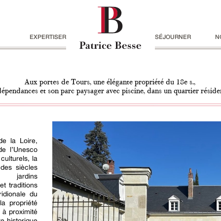
EXPERTISER
SÉJOURNER
N
Aux portes de Tours, une élégante propriété du 18e s.,
dépendances et son parc paysager avec piscine, dans un quartier réside
de la Loire,
de l’Unesco
ulturels, la
 des siècles
, jardins
t traditions
idionale du
a propriété
 à proximité
e historique