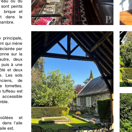
 d'eau où du
sont peints
e brique et
nt dans le
hambre.
e principale,
nt qui mène
éclairée par
donne sur la
autre, deux
, puis à une
côté et deux
e. Les sols
ciens, de
e tomettes.
 tuffeau est
 accessible
mble.
oûtées et
 dans l'aile
ile est.