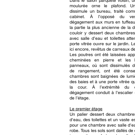
Dans le salon parqueté voisin, 
moulurée orne le plafond. U
dissimule un bureau, traité com
cabinet. À l’opposé du ves
dégagement aux murs en tuffea
la partie la plus ancienne de la
couloir y dessert deux chambres
avec salle d’eau et toilettes att
porte vitrée ouvre sur le jardin. L
ici encore, revêtus de carreaux de
Les poutres ont été laissées app
cheminées en pierre et les b
panneaux, où sont dissimulés 
de rangement, ont été conse
chambres sont baignées de lumi
des baies et à une porte vitrée q
la cour. À l’extrémité du c
dégagement conduit à l’escalier 
de l’étage.
Le premier étage
Un palier dessert deux chambres
d'eau, des toilettes et un vaste 
pour une chambre avec salle d'e
robe. Tous les sols sont dallés de