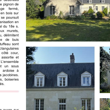
Le pignon de
age fermé,
 en bois sur
 se poursuit
ganisation en
al du 18e s.
ux murets,
, délimitent
ée de buis
tuffeau sont
ctangulaires
, côté cour,
 assortie et
 L’ensemble
nt un sous
n ardoise à
s jacobines.
s, boiseries
és.
ée ouvre sur