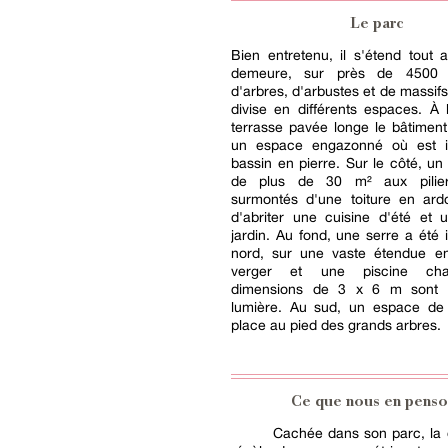
Le parc
Bien entretenu, il s'étend tout 
demeure, sur près de 4500 
d'arbres, d'arbustes et de massifs f
divise en différents espaces. À 
terrasse pavée longe le bâtimen
un espace engazonné où est i
bassin en pierre. Sur le côté, un
de plus de 30 m² aux pilie
surmontés d'une toiture en ard
d'abriter une cuisine d'été et 
jardin. Au fond, une serre a été i
nord, sur une vaste étendue e
verger et une piscine cha
dimensions de 3 x 6 m sont 
lumière. Au sud, un espace de 
place au pied des grands arbres.
Ce que nous en penso
Cachée dans son parc, la