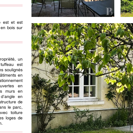
e est et est
 en bois sur
ropriété, un
tuffeau est
ns soulignés
âtiments en
tationnement
ouvertes en
es murs en
 d'angle en
structure de
ans le parc,
vec toiture
es loges de
n.