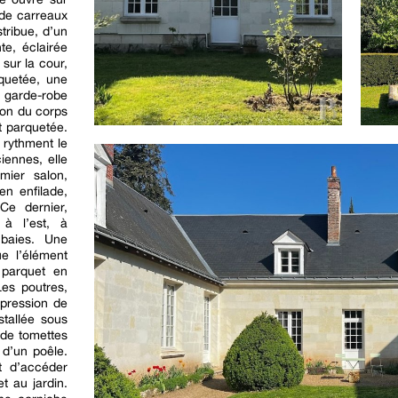
 de carreaux
stribue, d’un
te, éclairée
sur la cour,
quetée, une
 garde-robe
ion du corps
t parquetée.
 rythment le
iennes, elle
mier salon,
en enfilade,
Ce dernier,
 à l’est, à
 baies. Une
e l’élément
n parquet en
Les poutres,
mpression de
stallée sous
 de tomettes
 d’un poêle.
t d’accéder
t au jardin.