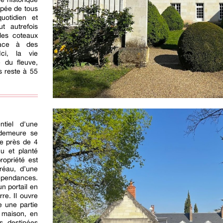
ipée de tous
uotidien et
ut autrefois
 les coteaux
lace à des
Ici, la vie
 du fleuve,
is reste à 55
ntiel d'une
demeure se
e près de 4
u et planté
ropriété est
réau, d’une
dépendances.
un portail en
re. Il ouvre
e une partie
a maison, en
s destinées