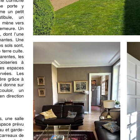
une corniche
ne porte y
me un petit
tibule, un
u mène vers
 demeure. Un
, dont l’une
enantes. Une
es sols sont,
 terre cuite.
arentes, les
oiseries à
des espaces
rvées. Les
ère grâce à
ui donne sur
ouloir, un
en direction
, une salle
espace prévu
au et garde-
 carreaux de