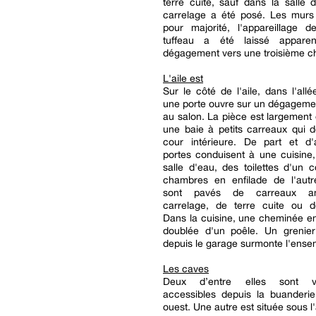
terre cuite, sauf dans la salle
carrelage a été posé. Les murs 
pour majorité, l'appareillage d
tuffeau a été laissé appare
dégagement vers une troisième c
L'aile est
Sur le côté de l'aile, dans l'allé
une porte ouvre sur un dégageme
au salon. La pièce est largement 
une baie à petits carreaux qui 
cour intérieure. De part et d'
portes conduisent à une cuisine
salle d'eau, des toilettes d'un 
chambres en enfilade de l'autr
sont pavés de carreaux an
carrelage, de terre cuite ou d
Dans la cuisine, une cheminée en
doublée d'un poêle. Un grenier
depuis le garage surmonte l'ense
Les caves
Deux d’entre elles sont v
accessibles depuis la buanderie
ouest. Une autre est située sous l'a