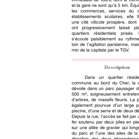
et la gare ne sont qu’à 5 km. Équ
les commerces, services du q
établissements scolaires, elle f
une cité viticole prospère, dont
ont progressivement laissé p
quartiers résidentiels prisés. 
s’écoule paisiblement au rythme
loin de l’agitation parisienne, ma
min de la capitale par le TGV.
Description
Dans un quartier réside
commune au bord du Cher, la 
dévoile dans un parc paysager d
500 m², soigneusement entreten
d’arbres, de massifs fleuris. La p
également pourvue d’un large p
piscine, d’une serre et de deux 
Depuis la rue, l’accès se fait par 
fer soutenu par deux piles en pier
sur une allée de gravier qui long
du parc et l’une des ailes de l
direction des deux dépendance