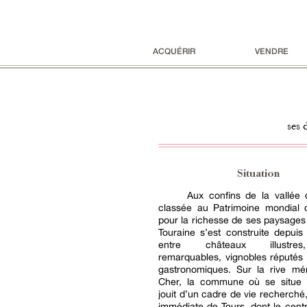
ACQUÉRIR
VENDRE
ses 
Situation
Aux confins de la vallée 
classée au Patrimoine mondial 
pour la richesse de ses paysages c
Touraine s’est construite depuis
entre châteaux illustres
remarquables, vignobles réputés e
gastronomiques. Sur la rive mér
Cher, la commune où se situe l
jouit d’un cadre de vie recherché,
immédiate de Tours, dont le centr