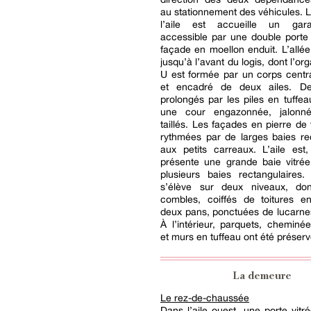
au stationnement des véhicules. 
l’aile est accueille un gar
accessible par une double porte
façade en moellon enduit. L’allée
jusqu’à l’avant du logis, dont l’or
U est formée par un corps centr
et encadré de deux ailes. De
prolongés par les piles en tuffeau
une cour engazonnée, jalonn
taillés. Les façades en pierre de 
rythmées par de larges baies re
aux petits carreaux. L’aile est
présente une grande baie vitrée
plusieurs baies rectangulaires.
s’élève sur deux niveaux, do
combles, coiffés de toitures e
deux pans, ponctuées de lucarne
À l’intérieur, parquets, cheminée
et murs en tuffeau ont été préserv
La demeure
Le rez-de-chaussée
Dans l’aile ouest, une porte vitr