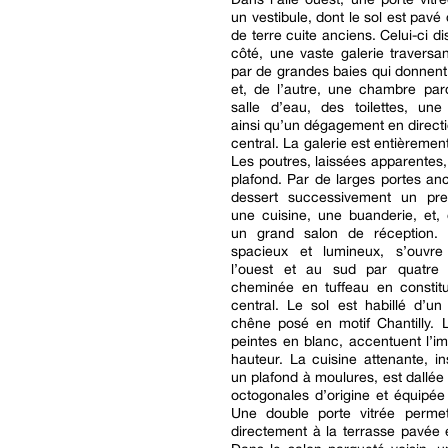
un vestibule, dont le sol est pavé
de terre cuite anciens. Celui-ci di
côté, une vaste galerie traversan
par de grandes baies qui donnent 
et, de l’autre, une chambre par
salle d’eau, des toilettes, une
ainsi qu’un dégagement en direct
central. La galerie est entièremen
Les poutres, laissées apparentes,
plafond. Par de larges portes anc
dessert successivement un pre
une cuisine, une buanderie, et, 
un grand salon de réception. 
spacieux et lumineux, s’ouvre
l’ouest et au sud par quatre
cheminée en tuffeau en constitu
central. Le sol est habillé d’u
chêne posé en motif Chantilly. 
peintes en blanc, accentuent l’i
hauteur. La cuisine attenante, in
un plafond à moulures, est dallée
octogonales d’origine et équipée
Une double porte vitrée perme
directement à la terrasse pavée e