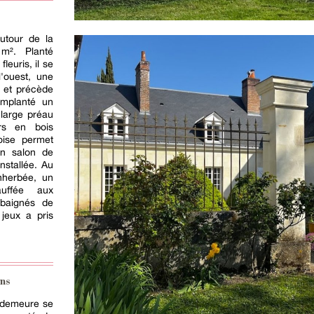
autour de la
m². Planté
leuris, il se
l'ouest, une
t et précède
mplanté un
 large préau
rs en bois
oise permet
un salon de
nstallée. Au
nherbée, un
uffée aux
baignés de
jeux a pris
ns
 demeure se