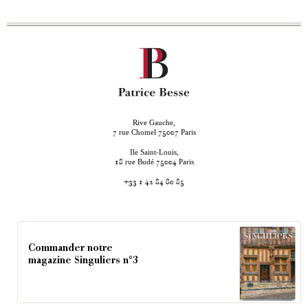
Rive Gauche,
rue Chomel
Paris
7
75007
Ile Saint-Louis,
rue Budé
Paris
18
75004
+33 1 42 84 80 85
Commander notre
magazine Singuliers n°3