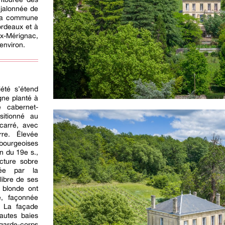
e jalonnée de
 la commune
ordeaux et à
x-Mérignac,
 environ.
iété s’étend
gne planté à
 cabernet-
sitionné au
carré, avec
rre. Élevée
bourgeoises
n du 19e s.,
ecture sobre
quée par la
libre de ses
 blonde ont
, façonnée
. La façade
autes baies
rde-corps