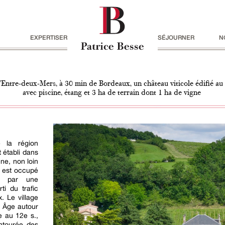
EXPERTISER
SÉJOURNER
N
’Entre-deux-Mers, à 30 min de Bordeaux, un château viticole édifié au 
avec piscine, étang et 3 ha de terrain dont 1 ha de vigne
 la région
 établi dans
ne, non loin
e est occupé
ne par une
rti du trafic
. Le village
n Âge autour
e au 12e s.,
Entourée des