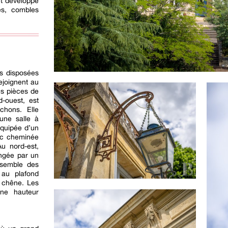
et développé
es, combles
e
es disposées
ejoignent au
les pièces de
d-ouest, est
chons. Elle
une salle à
quipée d’un
vec cheminée
u nord-est,
ongée par un
nsemble des
 au plafond
n chêne. Les
ne hauteur