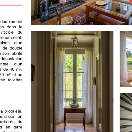
t doublement
ées dans le
viticole du
écemment.
aison d’un
t de double
ison abrite
 dégustation
ntée d’un
s de 40 m².
 50 m² et un
c toilettes
a propriété,
errasse en
 arborés du
es en terre