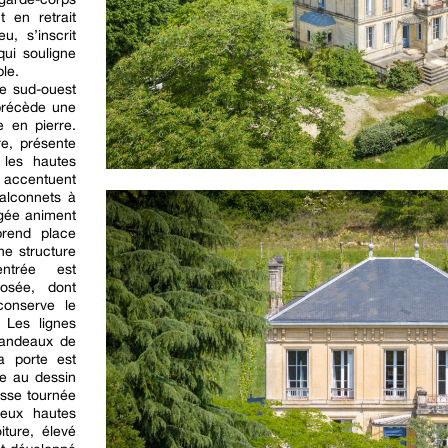
t en retrait
u, s’inscrit
qui souligne
le.
le sud-ouest
précède une
e en pierre.
re, présente
 les hautes
accentuent
balconnets à
agée animent
prend place
ne structure
ntrée est
osée, dont
 conserve le
 Les lignes
bandeaux de
La porte est
ue au dessin
asse tournée
Deux hautes
iture, élevé