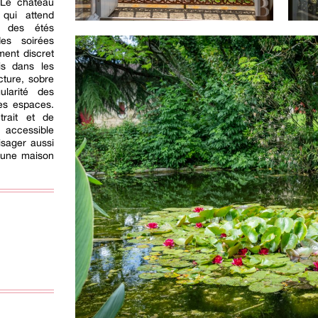
 Le château
qui attend
: des étés
es soirées
ment discret
ois dans les
cture, sobre
gularité des
des espaces.
trait et de
accessible
isager aussi
u’une maison