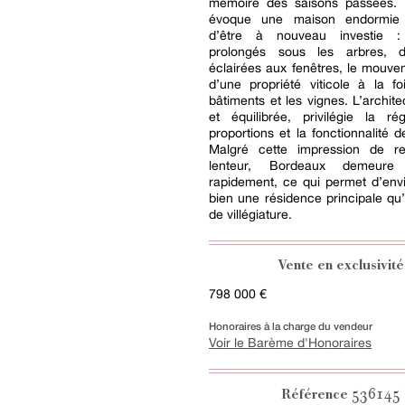
mémoire des saisons passées.
évoque une maison endormie 
d’être à nouveau investie 
prolongés sous les arbres, d
éclairées aux fenêtres, le mouve
d’une propriété viticole à la f
bâtiments et les vignes. L’archite
et équilibrée, privilégie la ré
proportions et la fonctionnalité 
Malgré cette impression de re
lenteur, Bordeaux demeure 
rapidement, ce qui permet d’env
bien une résidence principale q
de villégiature.
Vente en exclusivité
798 000 €
Honoraires à la charge du vendeur
Voir le Barème d'Honoraires
536145
Référence