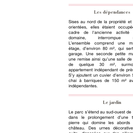
Les dépendances
Sises au nord de la propriété e
orientées, elles étaient occup
cadre de l'ancienne activité 
domaine, interrompue r
L’ensemble comprend une m
étage, d’environ 80 m², qui ser
garage. Une seconde petite ma
une remise ainsi qu’une salle de
de quelque 30 m², surmo
appartement indépendant de prè
S’y ajoutent un cuvier d’environ
chai à barriques de 150 m² ave
indépendantes.
Le jardin
Le parc s’étend au sud-ouest de l
dans le prolongement d’une t
pierre qui domine les abords
château. Des urnes décorativ