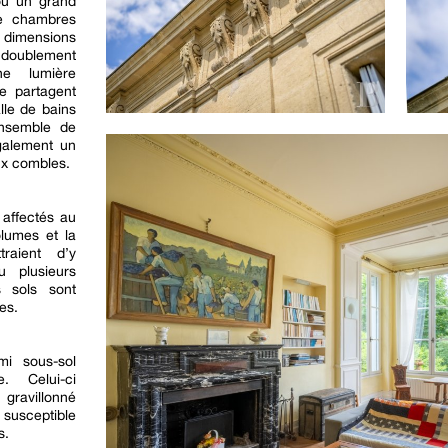
où un grand
tre chambres
dimensions
 doublement
ne lumière
e partagent
lle de bains
ensemble de
également un
ux combles.
t affectés au
lumes et la
raient d’y
 plusieurs
s sols sont
es.
i sous-sol
. Celui-ci
gravillonné
susceptible
s.