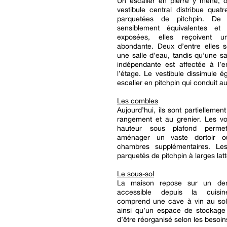
Un escalier en pierre y mène, 
vestibule central distribue qua
parquetées de pitchpin. De 
sensiblement équivalentes et
exposées, elles reçoivent u
abondante. Deux d’entre elles s
une salle d’eau, tandis qu’une sa
indépendante est affectée à l’
l’étage. Le vestibule dissimule 
escalier en pitchpin qui conduit a
Les combles
Aujourd’hui, ils sont partiellemen
rangement et au grenier. Les vo
hauteur sous plafond permett
aménager un vaste dortoir ou
chambres supplémentaires. Le
parquetés de pitchpin à larges latt
Le sous-sol
La maison repose sur un dem
accessible depuis la cuisine
comprend une cave à vin au sol 
ainsi qu’un espace de stockage 
d’être réorganisé selon les besoin