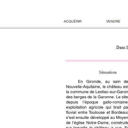
ACQUÉRIR
VENDRE
Dans l
Situation
En Gironde, au sein de
Nouvelle-Aquitaine, le château est
la commune de Lestiac-sur-Garon
des berges de la Garonne. Le sit
depuis l’époque gallo-romai
exploitation agricole qui tirait pa
fluvial entre Toulouse et Bordeaux
s’est ensuite développé au Moye
de l’église Notre-Dame, construit
sur laquelle le château a vue. 