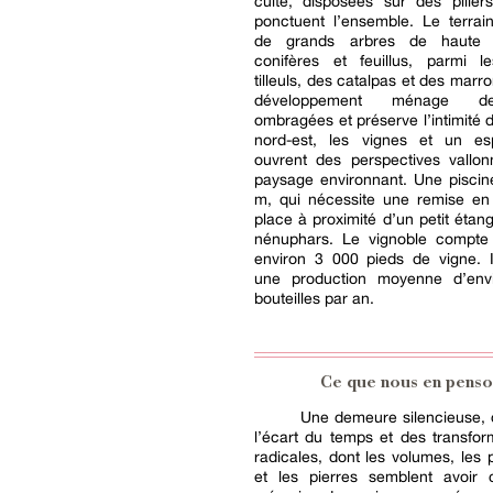
cuite, disposées sur des pilier
ponctuent l’ensemble. Le terrai
de grands arbres de haute t
conifères et feuillus, parmi l
tilleuls, des catalpas et des marr
développement ménage d
ombragées et préserve l’intimité d
nord-est, les vignes et un e
ouvrent des perspectives vallon
paysage environnant. Une piscin
m, qui nécessite une remise en 
place à proximité d’un petit étan
nénuphars. Le vignoble compte 
environ 3 000 pieds de vigne. I
une production moyenne d’env
bouteilles par an.
Ce que nous en penso
Une demeure silencieuse,
l’écart du temps et des transfor
radicales, dont les volumes, les 
et les pierres semblent avoir 