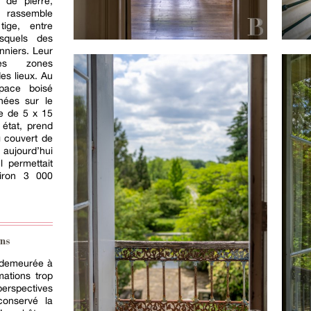
s de pierre,
n rassemble
ige, entre
esquels des
onniers. Leur
es zones
es lieux. Au
space boisé
nées sur le
e de 5 x 15
état, prend
g couvert de
aujourd’hui
l permettait
iron 3 000
ns
 demeurée à
mations trop
perspectives
conservé la