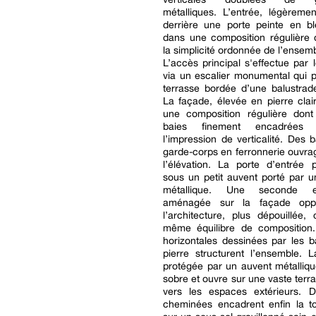
métalliques. L’entrée, légèremen
derrière une porte peinte en ble
dans une composition régulière 
la simplicité ordonnée de l’ensemb
L’accès principal s'effectue par 
via un escalier monumental qui 
terrasse bordée d’une balustrad
La façade, élevée en pierre clai
une composition régulière dont
baies finement encadrées 
l’impression de verticalité. Des 
garde-corps en ferronnerie ouvr
l’élévation. La porte d’entrée 
sous un petit auvent porté par u
métallique. Une seconde e
aménagée sur la façade opp
l’architecture, plus dépouillée,
même équilibre de composition.
horizontales dessinées par les 
pierre structurent l’ensemble. 
protégée par un auvent métalliq
sobre et ouvre sur une vaste terr
vers les espaces extérieurs. 
cheminées encadrent enfin la to