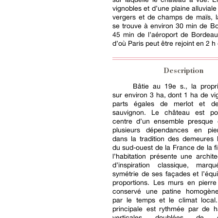
vignobles et d’une plaine alluvial
vergers et de champs de maïs,
se trouve à environ 30 min de B
45 min de l’aéroport de Bordeau
d’où Paris peut être rejoint en 2 h
Description
Bâtie au 19e s., la propr
sur environ 3 ha, dont 1 ha de vi
parts égales de merlot et de
sauvignon. Le château est po
centre d’un ensemble presque 
plusieurs dépendances en pie
dans la tradition des demeures 
du sud-ouest de la France de la fi
l’habitation présente une archit
d’inspiration classique, mar
symétrie de ses façades et l’équi
proportions. Les murs en pierre
conservé une patine homogène
par le temps et le climat local
principale est rythmée par de h
verticales doublées de ga