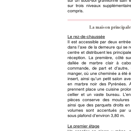
sur un sous-sol gravillonné sain 
sur trois niveaux supplémentair
compris.
La maison principal
Le rez-de-chaussée
Il est accessible par deux entré
dans l’axe de la demeure qui se r
centre et distribuent les principa
réception. La première, côté su
dallée de marbre clair à cabo
commande, de part et d’autre, 
manger, où une cheminée a été é
insert, ainsi qu’un petit salon a
en marbre noir des Pyrénées. A
prennent place une cuisine prol
cellier et un vaste bureau. L’e
pièces conserve des moulures
ainsi que des parquets droits e
volumes sont accentués par u
sous plafond d’environ 3,80 m.
Le premier étage