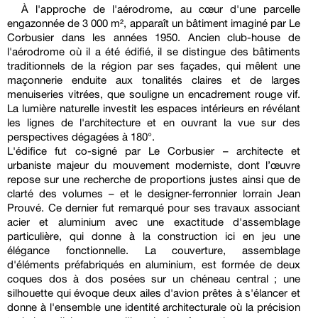
À l'approche de l'aérodrome, au cœur d'une parcelle
engazonnée de 3 000 m², apparaît un bâtiment imaginé par Le
Corbusier dans les années 1950. Ancien club-house de
l'aérodrome où il a été édifié, il se distingue des bâtiments
traditionnels de la région par ses façades, qui mêlent une
maçonnerie enduite aux tonalités claires et de larges
menuiseries vitrées, que souligne un encadrement rouge vif.
La lumière naturelle investit les espaces intérieurs en révélant
les lignes de l'architecture et en ouvrant la vue sur des
perspectives dégagées à 180°.
L'édifice fut co-signé par Le Corbusier – architecte et
urbaniste majeur du mouvement moderniste, dont l’œuvre
repose sur une recherche de proportions justes ainsi que de
clarté des volumes – et le designer-ferronnier lorrain Jean
Prouvé. Ce dernier fut remarqué pour ses travaux associant
acier et aluminium avec une exactitude d'assemblage
particulière, qui donne à la construction ici en jeu une
élégance fonctionnelle. La couverture, assemblage
d'éléments préfabriqués en aluminium, est formée de deux
coques dos à dos posées sur un chéneau central ; une
silhouette qui évoque deux ailes d'avion prêtes à s'élancer et
donne à l'ensemble une identité architecturale où la précision