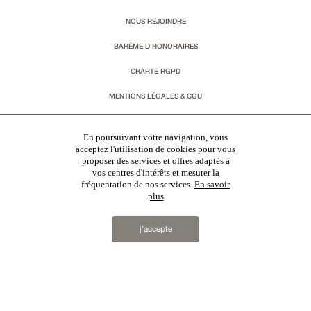
NOUS REJOINDRE
BARÈME D'HONORAIRES
CHARTE RGPD
MENTIONS LÉGALES & CGU
Vous souhaitez recevoir nos lettres d'information ?
En poursuivant votre navigation, vous
acceptez l'utilisation de cookies pour vous
proposer des services et offres adaptés à
s'inscrire
vos centres d'intérêts et mesurer la
fréquentation de nos services.
En savoir
plus
j’accepte
Patrice Besse
est une agence immobilière basée à Paris, ayant créé un réseau national spécialisé
dans la vente de bâtiments de caractère. Vente de
châteaux
,
manoirs
,
demeures & maisons
,
hôtels
particuliers
,
maisons en ville
,
appartements
,
Architecture du 20ème S.
,
monuments historiques
,
édifices
religieux
,
chasses
,
ruines
,
moulins
,
mas & corps de ferme
,
maisons de village
,
chalets
,
bastides
,
domaines viticoles
,
propriétés équestres
,
forêts et terres agricoles
,
biens avec vue sur mer
,
patrimoine
industriel
en France
2019 © Patrice Besse...