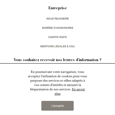
Entreprise
NOUS REJOINDRE
BARÈME D'HONORAIRES
CHARTE RGPD
MENTIONS LÉGALES & CGU
Vous souhaitez recevoir nos lettres d'information ?
En poursuivant votre navigation, vous
s'inscrire
acceptez l'utilisation de cookies pour vous
proposer des services et offres adaptés à
vos centres d'intérêts et mesurer la
fréquentation de nos services.
En savoir
plus
Patrice Besse
est une agence immobilière basée à Paris, ayant créé un réseau national spécialisé
dans la vente de bâtiments de caractère. Vente de
châteaux
,
manoirs
,
demeures & maisons
,
hôtels
j’accepte
particuliers
,
maisons en ville
,
appartements
,
Architecture du 20ème S.
,
monuments historiques
,
édifices
religieux
,
chasses
,
ruines
,
moulins
,
mas & corps de ferme
,
maisons de village
,
chalets
,
bastides
,
domaines viticoles
,
propriétés équestres
,
forêts et terres agricoles
,
biens avec vue sur mer
,
patrimoine